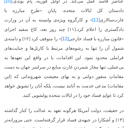
عناصر فاسد عمل می‌کند. در اوایل فوریه، پام بوندی،
[10]
دادستان کل ایالات متحده، پایانِ «طرحِ مبارزه با
غارت‌سالاری
[11]
» و کارگروه ویژه‌ی وابسته به آن در وزارت
دادگستری را اعلام کرد.[۱۱] چند روز بعد، کاخ سفید اجرای
«قانون مبارزه با فساد خارجی
[12]
»
را متوقف کرد [۱۲] و دامنه‌ی
شمول آن را تنها به رشوه‌های مرتبط با کارتل‌ها و جنایت‌های
فراملی محدود نمود. این اقدامات،
یا در واقع این تعهدها به
بی‌عملی، تنها مجاز شمردنِ غارتِ منابع در سراسر جهان به دست
مقاماتِ منفورِ دولتی و به بهای معیشتِ شهروندانی که [این
مقامات] مدعی خدمت به آنانند نیست، بلکه آنان را تشویق خواهد
کرد تا عوایدِ فساد خود را در ایالات متحده پولشویی کنند.
در حقیقت، دولت آمریکا هرگونه تعهد به عدالت را کنار گذاشته
[۱۳] و آشکارا در جبهه‌ی فساد قرار گرفته‌است. حتی مزورانه‌تر