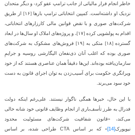
خاطر انجام فرار مالیاتی از جانب ترامپ عفو کرد-
و دیگر متحدان
نزدیک او داشته‌است. کمپین انتخاباتی ترامپ بارها [۱۶] از طریق
شرکت‌های صوری و با نقض قوانین مالی کارزارهای انتخاباتی،
اقدام به پولشویی کرده [۱۷]، و پروژه‌های املاک او سال‌ها در ابعاد
گسترده [۱۸] متکی به [۱۹] فروش‌های مشکوک به شرکت‌های
صوری بوده که اغلب آنان ذی‌نفعان الیگارشی روسیه و جرایمِ
سازمان‌یافته بوده‌اند. این‌ها دقیقاً همان عناصری هستند که از خود
ویرانگری حکومت برای آسیب‌زدن به توان اجرای قانون به دست
خود سود می‌برند.
با این حال، خبرها همگی ناگوار نیستند. علی‌رغم اینکه دولت
فدرال به طرز تأسف‌باری از انجام وظایف قانونی خود شانه خالی
می‌کند، «قانون شفافیت شرکت‌های مسئولیت محدود
نیویورک
[14]
» که بر اساس
CTA
طراحی شده، بر اساس