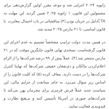
ژانویه ۲۰۲۴ اجرایی شد و موعد مقرر اولین گزارش‌دهی برای
مشمولین این قانون، ۱ ژانویه ۲۰۲۵ تعیین گردید. این مهلت به
CTA
دلیل در جریان بودن [۳] مناقشاتی در باب احتمال مغایرت
با
قانون اساسی، تا ۲۱ مارس ۲۰۲۵ تمدید شد.
در همین مدت، دولت ترامپ مشخصاً تصمیم به عدم اجرای این
قانون گرفته‌است. نسخه‌ی نهایی قانون جایگزینِ موقت که در ۲۱
مارس منتشر شد [۴]، عملاً بیش از ۹۹
درصد
شرکت‌ها را از الزام
اعلام‌کردن مالکان و ذی‌نفعان حقیقی شرکت‌ها
که نهایتا کنترل
شرکت‌ها را در دست دارند
،
معاف کرده [۵] که کلیت قانون را از
اساس زیر سوال می‌برد. به جای ممانعت از جرایم مالی، این
سیاستِ جدید عملاً فرش قرمزی برای مجرمان پهن می‌کند تا
شرکت‌های صوری در آمریکا تأسیس کنند و بی‌هیچ نظارت و
قیدوبندی فعالیت نمایند.