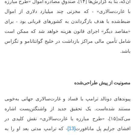
آن‌که، بنا به گزارش‌ها [۱۴]، صندوقِ مصادره اموال «طرح مبارزه
با غارت‌سالاری»
-
که مخزنی چند میلیارد دلاری از اموال
ضبط‌شده با هدف بازگرداندن به کشورهای قربانی بود
-
برای
«مقاصد دیگر» اجرای قانون هزینه خواهد شد که ممکن است
شامل تأمین مالی مراکز بازداشت در خلیج گوانتانامو و تگزاس
باشد.
مصونیت از پیش طراحی‌شده
پیوندهای دونالد ترامپ با فساد و غارت‌سالاری جهانی به‌خوبی
مستند شده‌است. یک تحقیق جدید از واشنگتن‌پست اشاره
می‌کند[۱۵]، «طرح مبارزه با غارت‌سالاری» نقش کلیدی در
افشای جرایم پل مانافورت
[13]
-
که ترامپ مدتی بعد او را به