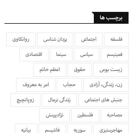
برچسب ها
فلسفه
اجتماعی
یزدان شناسی
روانکاوی
فمینیسم
سیاسی
سینما
اقتصادی
زیست بومی
حقوق
اعظم خاتم
زن، زندگی، آزادی
حجاب
امر به معروف
جنبش های اجتماعی
زندگی نرمال
زوپانچیچ
مصاحبه
فلسطین
نژادپرستی
مهاجرستیزی
سوریه
فاشیسم
بيانيه