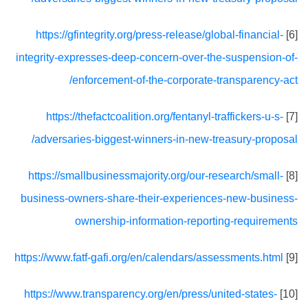
https://gfintegrity.org/press-release/global-financial-
[6]
integrity-expresses-deep-concern-over-the-suspension-of-
enforcement-of-the-corporate-transparency-act/
https://thefactcoalition.org/fentanyl-traffickers-u-s-
[7]
adversaries-biggest-winners-in-new-treasury-proposal/
https://smallbusinessmajority.org/our-research/small-
[8]
business-owners-share-their-experiences-new-business-
ownership-information-reporting-requirements
https://www.fatf-gafi.org/en/calendars/assessments.html
[9]
https://www.transparency.org/en/press/united-states-
[10]