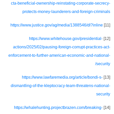
cta-beneficial-ownership-reinstating-corporate-secrecy-
protects-money-launderers-and-foreign-criminals
https://www.justice.gov/ag/media/1388546/dl?inline
[11]
https://www.whitehouse.gov/presidential-
[12]
actions/2025/02/pausing-foreign-corrupt-practices-act-
enforcement-to-further-american-economic-and-national-
security/
https://www.lawfaremedia.org/article/bondi-s-
[13]
dismantling-of-the-kleptocracy-team-threatens-national-
security
https://whalehunting.projectbrazen.com/breaking-
[14]