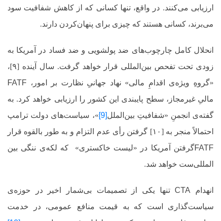
ارزیابی می‌کنند. در واقع، تنها کسانی که از کاهش شفافیت سود
می‌برند، کسانی هستند که چیزی برای پنهان‌کردن دارند.
انحلال کامل چارچوب‌های ضد پولشویی و ضد فساد در آمریکا به
زودی تحت تفحص بین‌المللی قرار خواهد گرفت. سال آینده [۹]،
«گروهِ ویژه‌ی اقدامِ مالی»
نهاد جهانیِ نظارت بر امور
،
FATF
مالیِ غیرمجاز، سطح پایبندی این کشور را ارزیابی خواهد کرد. به
گفته‌ی انجمنِ «شفافیتِ بین‌الملل
[9]
»، سیاست‌های دولت ترامپ
احتمالاً منجر به [۱۰] گرفتن رأی عدم التزام و به طور بالقوه قرار
FATF
گرفتن آمریکا در «لیست خاکستری»
که لکه‌ی ننگی بین
المللی‌ست خواهد شد.
انهدام
CTA
تنها یکی از تصمیمات بی‌شمار اخیر در حوزه‌ی
سیاست‌گذاری است که به قیمت منافع عمومی، در خدمت