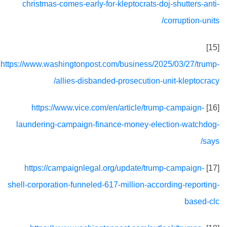
christmas-comes-early-for-kleptocrats-doj-shutters-anti-
corruption-units/
[15]
https://www.washingtonpost.com/business/2025/03/27/trump-
allies-disbanded-prosecution-unit-kleptocracy/
https://www.vice.com/en/article/trump-campaign-
[16]
laundering-campaign-finance-money-election-watchdog-
says/
https://campaignlegal.org/update/trump-campaign-
[17]
shell-corporation-funneled-617-million-according-reporting-
based-clc