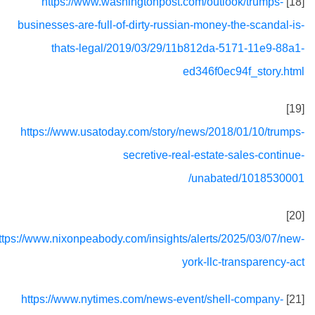
https://www.washingtonpost.com/outlook/trumps-
[18]
businesses-are-full-of-dirty-russian-money-the-scandal-is-
thats-legal/2019/03/29/11b812da-5171-11e9-88a1-
ed346f0ec94f_story.html
[19]
https://www.usatoday.com/story/news/2018/01/10/trumps-
secretive-real-estate-sales-continue-
unabated/1018530001/
[20]
https://www.nixonpeabody.com/insights/alerts/2025/03/07/new-
york-llc-transparency-act
https://www.nytimes.com/news-event/shell-company-
[21]