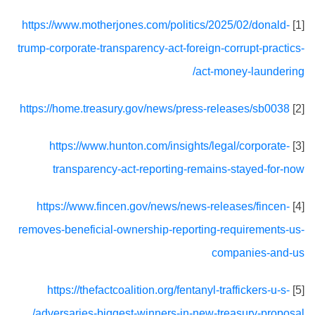
https://www.motherjones.com/politics/2025/02/donald-
[1]
trump-corporate-transparency-act-foreign-corrupt-practics-
act-money-laundering/
https://home.treasury.gov/news/press-releases/sb0038
[2]
https://www.hunton.com/insights/legal/corporate-
[3]
transparency-act-reporting-remains-stayed-for-now
https://www.fincen.gov/news/news-releases/fincen-
[4]
removes-beneficial-ownership-reporting-requirements-us-
companies-and-us
https://thefactcoalition.org/fentanyl-traffickers-u-s-
[5]
adversaries-biggest-winners-in-new-treasury-proposal/