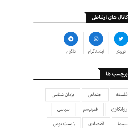
کانال های ارتباطی
توییتر
اینستاگرام
تلگرام
برچسب ها
فلسفه
اجتماعی
یزدان شناسی
روانکاوی
فمینیسم
سیاسی
سینما
اقتصادی
زیست بومی