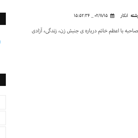
شته
انکار
02/11/15 _ 15:52:34
احبه با اعظم خاتم درباره ی جنبش زن، زندگی، آزادی