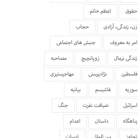
حقوق
اعظم خاتم
زن، زندگی، آزادی
حجاب
امر به معروف
جنبش های اجتماعی
زندگی نرمال
زوپانچیچ
مصاحبه
فلسطین
نژادپرستی
مهاجرستیزی
سوریه
فاشیسم
بيانيه
اسرائیل
ضیافت نفرت
جنگ
پناهگاه
داستان
اعدام
تجاوز
بین الملل
ادبیات