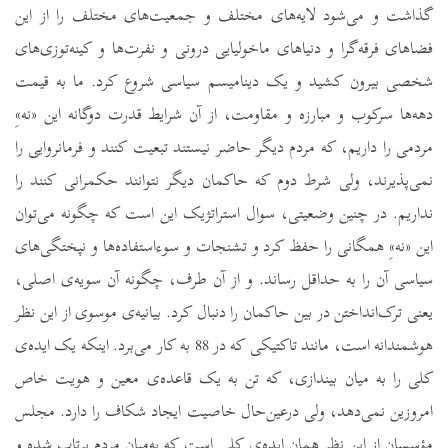
گذاشت و می‌شود لایه‌های مختلف و جمعیت‌های مختلف را از این
فضاهای فرقه‌گرا و دنیاهای ماخولیایی درونی و نفرت‌ها و کینه‌توزی‌های
شخصی بیرون کشید و یک دینامیسم سیاسی شروع کرد. ما به قیمت
دهه‌ها سرکوب و مبارزه و مقاومت، از آن شرایط قدرت دوگانه این «نه‌»ِ
مردمی را داریم، که مردم دیگر حاضر نیستند تبعیت ‌‌کنند و فرمانروایی را
نمی‌پذیرند، ولی شرط دوم که حاکمان دیگر نتوانند حکمرانی کنند را
نداریم. در چنین وضعیتی، سوال استراتژیک این است که چگونه می‌توان
این «نه‌»ِ همگانی را حفظ کرد و تشنجات و سوءاستفاده‌ها و نپختگی‌های
سیاسی آن را به حداقل رساند. و از آن طرف، چگونه آن سویه‌ی اصلی،
یعنی ترک‌انداختن در بین حاکمان را دنبال کرد. بیانیه‌ی موسوی از این نظر
هوشمندانه است، مانند تاکتیکی که در 88 به کار می‌برد. اینکه یک ایده‌ی
کلی را به میان بیندازی، که تن به یک قاعده‌ی معین و هویت خاص
امروزین نمی‌دهد، ولی در‌عین‌حال خاصیت ایجاد شکاف را دارد. مجلس
مؤسسان از این نظر همان ایده‌ی کلی است که به‌میان مردم پرتاب شده و