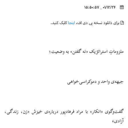
01/12/24 _ 15:50:57
برای دانلود نسخه پی دی اف،
اینجا
کلیک کنید.
ملزوماتِ استراتژیک «نه گفتن» به وضعیت؛
جبهه‌ی واحد و دموکراسی‌خواهی
گفت‌وگوی «انکار» با مراد فرهادپور درباره‌ی خیزش «زن، زندگی،
آزادی»