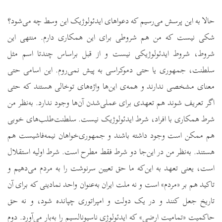
حالا به این پرسش می‌رسیم که دعواهای ایدئولوژیک این وسط چه می‌شود؟
شکی نیست که من هم شروطی برای این همکاری دارم. منتهی این
شروط، شروط ایدئولوژیکی نیست و از قبل براساس چندتا اسم مثل
سلطنت، جمهوری یا حتی دموکراسی به پیش نمی‌روم. این اسامی حتی
معنای مشخصی ندارند و همه‌ی این‌ها واژه‌های توخالی هستند که حتی
اگر تعریف شوند هم تعهدی برای عملی‌شدن آن‌ها وجود ندارد. به‌نظر من
شرط همکاری با افراد، شرط ایدئولوژیک نیست. سلطنت‌طلب‌های خوبی
هم ممکن است وجود داشته باشند و جمهوری‌خواهان نیمه‌فاشیست هم
هستند. به‌نظر من در این‌جا دو شرط فقط مطرح است. شرط اولیه استقلال
است، یعنی تعهد به این‌که ما حق تعیین سرنوشت را به مردم می‌دهیم و
تاکید هم بر «مردم» است و
نه ملت ایران
به‌عنوان
واحد نمادینی که برای آن
تاریخ جعل کنند و در یک دولت و امپراتوری چپانده شود،
و نه حق
حاکمیت «تمامیت ارضی» که ایدئولوژی ناسیونالسیم را به‌بار می‌آورد‌. دوم