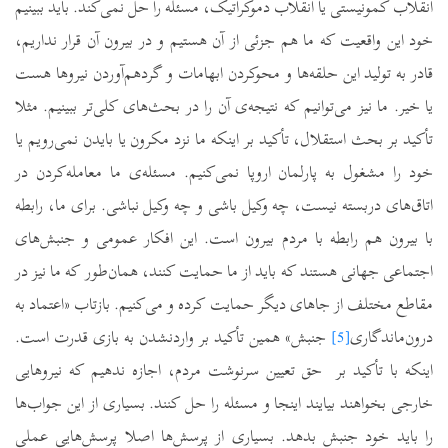
انقلاب کمونیستی یا انقلاب دموکراتیک، مسئله را حل نمی‌کند. باید ببینیم
خود این واقعیت که ما هم جزئی از آن هستیم و در بیرون آن قرار نداریم،
قادر به تولید این حلقه‌ها و محوکردن ابهامات و گردهم‌آوردن نیروها هست
یا خیر. ما نیز می‌توانیم که نتیجه‌ی آن را در بحث‌های کلی‌تر ببینیم. مثلا
تأکید بر بحث استقلال، تأکید بر اینکه ما نزد مکرون یا بایدن نمی‌رویم یا
خود را مشغول به پارلمان اروپا نمی‌کنیم. مسئله‌ی ما معامله‌کردن در
اتاق‌های دربسته نیست، چه وکیل باشی و چه وکیل نباشی. برای ما، رابطه
با بیرون هم رابطه با مردم بیرون است. این افکار عمومی و جنبش‌های
اجتماعی جهانی هستند که باید از ما حمایت کنند، همان‌طور که ما نیز در
مقاطع مختلف از جاهای دیگر حمایت کرده و می‌کنیم. بازتاب «اعتماد به
درون‌ماندگاری
[5]
جنبش» همین تأکید بر واردنشدن به بازی قدرت است.
اینکه با تأکید بر حق تعیین سرنوشت مردم، اجازه ندهیم که نیروهایی
خارجی بخواهند بیایند اینجا و مسئله را حل کنند. بسیاری از این جواب‌ها
را باید خود جنبش بدهد. بسیاری از پرسش‌ها اصلا پرسش‌هایی عملی