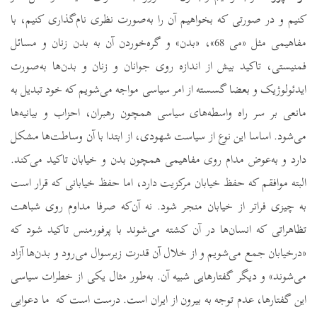
کنیم و در صورتی که بخواهیم آن را به‌صورت نظری نام‌گذاری کنیم، با
مفاهیمی مثل «می 68»، «بدن» و گره‌خوردن آن به بدن زنان و مسائل
فمنیستی، تاکید بیش از اندازه روی جوانان و زنان و بدن‌ها به‌صورت
ایدئولوژیک و بعضا گسسته از امر سیاسی مواجه می‌شویم که خود تبدیل به
مانعی بر سر راه واسطه‌های سیاسی همچون رهبران، احزاب و بیانیه‌ها
می‌شود. اساسا این نوع از سیاست شهودی، از ابتدا با آن وساطت‌ها مشکل
دارد و به‌عوض مدام روی مفاهیمی همچون بدن و خیابان تاکید می‌کند.
البته موافقم که حفظ خیابان مرکزیت دارد، اما حفظ خیابانی که قرار است
به چیزی فراتر از خیابان منجر شود. نه آن‌که صرفا مداوم روی شباهت
تظاهراتی که انسان‌ها در آن کشته می‌شوند با پرفورمنس تاکید شود که
«درخیابان جمع می‌شویم و از خلال آن قدرت زیرسوال می‌رود و بدن‌ها آزاد
می‌شوند» و دیگر گفتارهایی شبیه آن. به‌طور مثال یکی از خطرات سیاسی
این گفتارها، عدم توجه به بیرون از ایران است. درست است که ما دعوایی