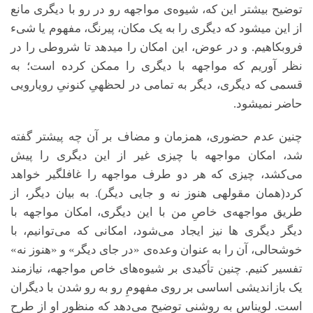
توضیح بیش­تر این که، شیوه‌ی مواجهه رو در رو با دیگری مانع
از این می­شود که دیگری را به یک مکان، پیرنگ، مفهوم یا شیء
فروبکاهیم. و در عوض، این امکان را می­دهد تا شروطی را در
نظر آوریم که مواجهه با دیگری را ممکن کرده است؛ به
قسمی که دیگری، دیگر به تمامی در لحظه­یِ کنونیِ رویارویی
حاضر نمی­شود.
چنین عدم حضوری، هم­زمان و مضاف بر آن چه پیش­تر گفته
شد، امکان مواجهه با چیزی غیر از این دیگری را پیش
می‌کشد، چیزی که هر دو طرف مواجهه را غافلگیر خواهد
کرد(همان مقوله­ی هنوز نه و جایی دیگر). به بیان دیگر، از
طریق مواجهه‌ی خاصِ من با این دیگری، امکان مواجهه با
دیگر دیگری ها نیز ایجاد می‌شود، امکانی که می‌توانیم، با
خوشحالی، آن را به عنوان وعده‌ی «در جای دیگر» و «هنوز نه»
تفسیر کنیم. چنین تأکیدی بر شیوه‌های خاص مواجهه، نیازمند
یک بازاندیشی اساسی بر روی مفهومِ رو به رو شدن با دیگران
است. لویناس به روشنی توضیح می‌دهد که منظور او از طرحِ