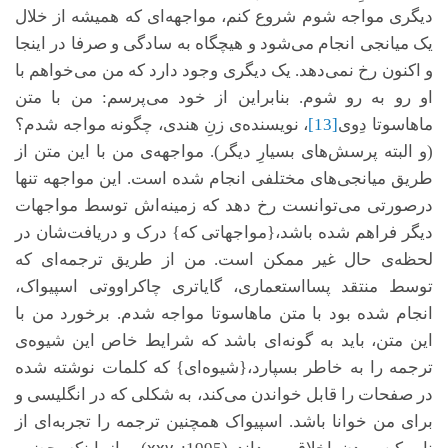
دیگری مواجه شوم شروع کنم،
مواجهه‌ای که همیشه از خلال
یک میانجی انجام می‌شود و هیچگاه به سادگی و صرفا در اینجا
و اکنون رخ نمی‌دهد. یک
دیگری وجود دارد که من می‌خواهم با
او رو به رو شوم.
بنابراین از خود می‌پرسم: من با متن
ماهاسوتا دِوی
[13]
، نویسنده‌ی زنِ هندی، چگونه مواجه شدم؟
(و البته پرسش‌های بسیارِ دیگر). مواجهه‌ی من با این متن از
طریق میانجی‌های مختلفی انجام شده است. این مواجهه تنها
درصورتی می‌توانست رخ دهد که زمینه‌اش توسط مواجهات
دیگر فراهم شده باشد،{مواجهاتی که} درک و دریافت‌شان در
لحظه‌ی حال غیر ممکن است. من از طریق ترجمه‌ای که
توسط منتقد پسااستعماری، گایاتری چاکراووتی اسپیواک،
انجام شده بود با متن ماهاسوتا مواجه شدم. برخورد من با
این متن، باید به گونه‌ای باشد که شرایط خاص این شیوه‌ی
ترجمه را به خاطر بسپارد،{شیوه‌‌ای} که کلمات نوشته شده
در صفحات را قابل خواندن می‌کند، به شکلی که در انگلیسی و
برای من خوانا باشد. اسپیواک همچنین ترجمه را تجربه‌ای از