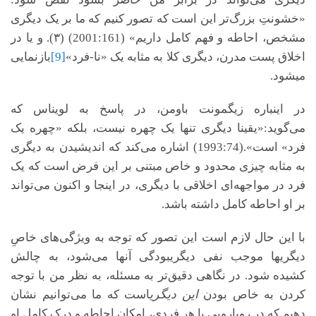
«خشونتِ بزرگ‌تر این است که تصور کنیم که ما بر یک دیگری
مشخص، احاطه و فهم کامل داریم» (2001:161) (
۳).
و یا در
اخلاق پست مدرن، دیگری کلا به مثابه یک «نا-فرد»
[9]
بازنمایی
می­شود.
در اینباره زیگمونت باومن، در پاسخ به لویناس که
می‌گوید:«یقینا دیگری تنها یک چهره نیست، بلکه «چهره یک
فرد» است».(1993:74) اشاره می‌کند که اندیشیدن به دیگری
به مثابه چیزی محدود و خاص مبتنی بر این فرض است که یک
فرد در مواجهه‌ای اخلاقی با دیگری، در اینجا و اکنون می‌تواند
بر او احاطه کامل داشته باشد.
با این حال لازم است این تصور که توجه به ویژگی‌های خاصِ
دیگری­ها موجب نفی دیگری­بودگی آن­ها می‌شود، به چالش
کشیده شود. در نگاهی دقیق‌تر به مسئله، به نظر من با توجه
کردن به خاص بودن
این دیگری
است که ما می‌توانیم نشان
دهیم که در رویارویی با هر فردی، امکان احاطه و درک کامل او