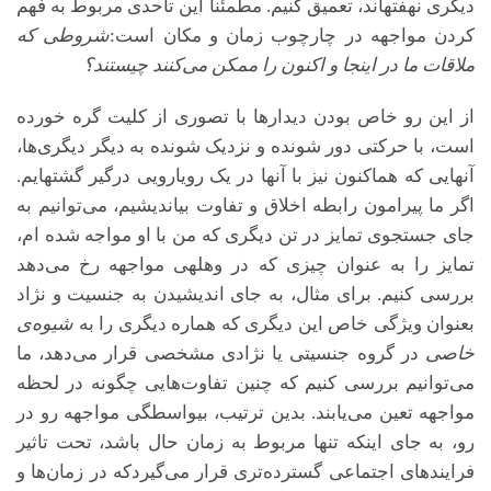
دیگری نهفته­اند، تعمیق کنیم. مطمئنا این تاحدی مربوط به فهم
کردن مواجهه در چارچوب زمان و مکان است:
شروطی که
ملاقات ما در اینجا و اکنون را ممکن می‌کنند چیستند؟
از این رو خاص بودن دیدارها با تصوری از کلیت گره خورده
است، با حرکتی دور شونده و نزدیک شونده به دیگر دیگری‌ها،
آن­هایی که هم­اکنون نیز با آن­ها در یک رویارویی درگیر گشته­ایم.
اگر ما پیرامون رابطه اخلاق و تفاوت بیاندیشیم، می‌توانیم به
جای جستجوی تمایز در تن دیگری که من با او مواجه شده ام،
تمایز را به عنوان چیزی که در وهله­ی مواجهه رخ می‌دهد
بررسی کنیم. برای مثال، به جای اندیشیدن به جنسیت و نژاد
بعنوان ویژگی خاص این دیگری که هماره دیگری را به
شیوه‌ی
خاصی
در گروه جنسیتی یا نژادی مشخصی قرار می‌دهد، ما
می‌توانیم بررسی کنیم که چنین تفاوت‌هایی چگونه در لحظه
مواجهه تعین می‌یابند. بدین ترتیب، بی­واسطگی مواجهه رو در
رو، به جای اینکه تنها مربوط به زمان حال باشد، تحت تاثیر
فرایندهای اجتماعی گسترده‌تری قرار می‌گیردکه در زمان‌ها و