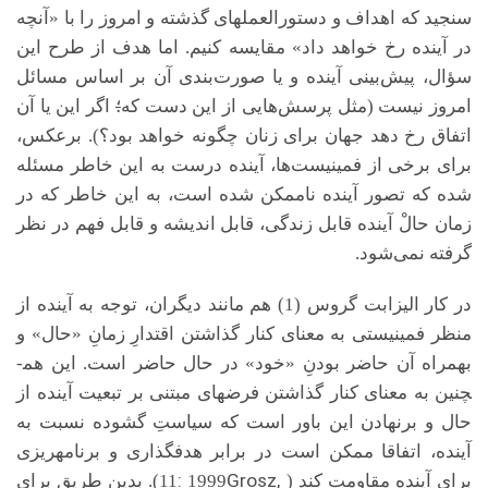
سنجید که اهداف و دستورالعمل­های گذشته و امروز را با «آنچه
در آینده رخ خواهد داد» مقایسه کنیم. اما هدف از طرح این
سؤال، پیش‌بینی آینده و یا صورت‌بندی آن بر اساس مسائل
امروز نیست (مثل پرسش‌هایی از این دست که
؛
اگر این یا آن
اتفاق رخ دهد جهان برای زنان چگونه خواهد بود؟). برعکس،
برای برخی از فمینیست‌ها، آینده درست به‌ این خاطر مسئله
شده که تصور آینده ناممکن شده است، به این خاطر که در
زمان حالْ آينده قابل زندگی، قابل اندیشه و قابل فهم در نظر
گرفته نمی‌شود.
در کار الیزابت گروس (1) هم مانند دیگران، توجه به آینده از
منظر فمینیستی به معنای کنار گذاشتن اقتدارِ زمانِ «حال» و
بهمراه آن حاضر بودنِ «خود» در حال حاضر است. این هم­
چنین به معنای کنار گذاشتن فرض­های مبتنی بر تبعیت آینده از
حال و برنهادن این باور است که سیاستِ گشوده نسبت به
آینده، اتفاقا ممکن است در برابر هدف­گذاری و برنامه­ریزی
:
Grosz,
برای آینده مقاومت کند (
1999
11). بدین طریق برای