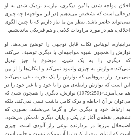
اخلاق مواجه شدن با
این دیگری
، نیازمند نزدیک شدن به او
درحالی است که تشخیص می‌دهیم {در این مواجهه} چه چیزی
نمی‌تواند حاضر باشد. بنظر من ما نیاز داریم که با چنین الگوی
اخلاقی، هم در مورد مراودات کلامی و هم فیزیکی بیاندیشیم.
دراینباره، لویناس نکات قابل توجهی را توضیح می‌دهد. او
نوازش را همچون شیوه مواجهه‌ای با دیگری توصیف می‌کند،
که دیگری را به یک شیئ، موضوع یا چیز تبدیل
نمی‌کند:«نوازش به چیزی وانمود نمی‌کند و امکان‌ها را از بین
نمی‌برد. راز نیروهایی که نوازش را یک تجربه تلقی نمی‌کنند
این است که نوازش رابطه‌ی من را با خود و با غیر خود را در
هم می‌آمیزد.»(1979:259) نوازش، دیگری را همچون شیئ که
می‌توان بر آن احاطه و درک کامل داشت تلقی نمی‌کند، بلکه
به ارتباط خود و دیگری جان و گرما می‌بخشد، بطوری که
تشخیص نقطه‌ی آغاز تن یکی و پایان دیگری ناممکن می‌شود.
اضمحلال مرزها در بردارنده نوعی راز آلودی است: چیزی
است که ارتباط برقرار کردن با آن ممکن نیست و جایی است