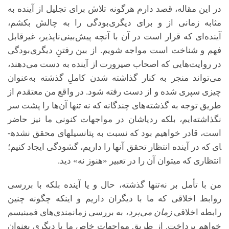
در این مقاله، قصد دارم هرگونه تلاش برای تجلیل از آینده به
مثابه زمانی از و برای دیگری‌بودگی را به چالش بکشم،
آینده‌ای که قرار است در آن با آنچه پیش‌بینی‌ناپذیر، غیرقابل
فهم و شناخت است مواجه شویم. از بین رفتنِ دیگری‌بودگی
در روایت‌هایی که اصحاب صیرورت از آینده‌ به دست می‌دهند،
می‌تواند منجر به کنار گذاشته شدن کاملِ گذشته به‌عنوان
چیزی سپری شده و از دست رفته شود. در واقع من معتقدم از
طریق توجه به گذشته‌های چندگانه که نه تنها آن‌ها را پشت سر
نگذاشته‌ایم، بلکه ردپاشان در مواجهات کنونی ما نیز حاضر
است، قادر خواهیم بود که نسبت به پتانسیل­های محقق نشده­
ای که در آینده انتظار تحقق آنها را داریم، گشودگی ایجاد کنیم؛
انتظاری که می­توان آن را در تعبیر «هنوز نه» دید.
من با تأمل بر نه‌تنها گذشته، حال و یا آینده بلکه با بررسی
روابط اخلاقی که ما با دیگران داریم و اینکه چگونه چنین
رابطه اخلاقی
زمان می‌برد
، به بررسی زمان­مندی‌های
فمینیسم
خواهم پرداخت. از طریق مواجهات خاص ما با دیگری بعنوان