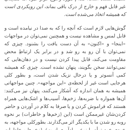
غیر قابل فهم و خارج از درک باقی بماند،
این رویکردی است
که همیشه اتخاذ می‌شده است.
گوش‌هایی لازم است که آنچه را که به صدا در نیامده است و
قابل لمس و مشاهده نیست و همچنین نمی‌توان در مواجهات
«اینجا» و «اکنون» به آن دست یافت را بشنود. چیزی که
نمی‌توان با آن رو به رو شد و در برابر یک ارتباطِ محض
مقاومت می‌کند، قابل پیدا کردن نیست و در دهان‌هایی که
نمی‌توانند سخن بگویند، پنهان نشده است. چیزی که همیشه
کمی آنسوتر و یا درحال نزیک شدن است، و بطور کلی
هرجایی است غیر از لحظه‌ی «این مواجهه». چنین مواجهاتی
همیشه به همان اندازه که آشکار می‌کنند، پنهان نیز می‌کنند:
آن‌ها همواره با ضربه‌ها، زخم‌ها، آسیب‌ها و اشک‌هایی همراه
هستند که فراموش کردن و یا صرفا به کلام در آوردن و حاضر
کردن‌شان غیرممکن است (این {زخم‌ها و خاطرات} بر نحوه
روبه رو شدن ما با یکدیگر اثر می‌گذارند. بطورکلی مواجهه، به
خودی خود توأم با نوعی یادآوری است). {زخم‌ها و خاطرات