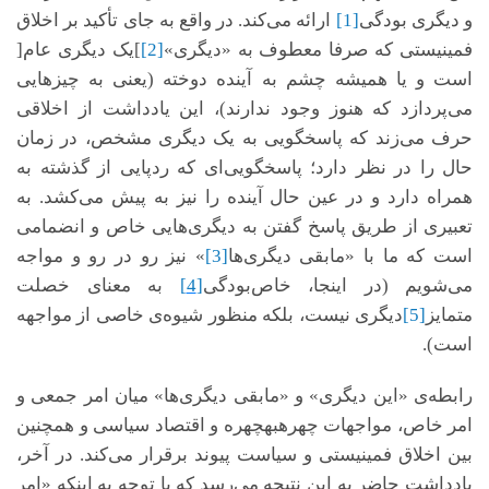
و دیگری بودگی
[1]
ارائه می‌کند. در واقع به جای تأکید بر اخلاق
فمینیستی که صرفا معطوف به «دیگری»
[2]
]یک دیگری عام[
است و یا همیشه چشم به آینده دوخته (یعنی به چیزهایی
می‌پردازد که هنوز وجود ندارند)، این یادداشت از اخلاقی
حرف می‌زند که پاسخگویی به یک دیگری مشخص، در زمان
حال را در نظر دارد؛ پاسخگویی‌ای که ردپایی از گذشته به
همراه دارد و در عین حال آینده را نیز به پیش می‌کشد. به
تعبیری از طریق پاسخ گفتن به دیگری‌هایی خاص و انضمامی
است که ما با «مابقی دیگری‌ها
[3]
» نیز رو در رو و مواجه
می‌شویم (در اینجا، خاص‌بودگی
[4]
به معنای خصلت
متمایز
[5]
دیگری نیست، بلکه منظور شیوه‌ی خاصی از مواجهه
است).
رابطه‌ی «این دیگری» و «مابقی دیگری‌ها» میان امر جمعی و
امر خاص، مواجهات چهره­به­چهره و اقتصاد سیاسی و همچنین
بین اخلاق فمینیستی و سیاست پیوند برقرار می‌کند. در آخر،
یادداشت حاضر به این نتیجه می‌رسد که با توجه به اینکه «امر