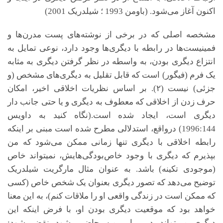
اکنون آغاز می‌شود. (باومن 1993 ؛ شیلدریک 2001)
مشخصه اصلی که در برخی از نوشته‌های پست مدرن‌ها و
فمینیست‌ها در رابطه با دیگری‌ها وجود دارد، نوعی تمایل به
انتزاع دیگری بودن، به واسطه در نظر گرفتن دیگری به مثابه
یک فرم (فیگور) است که قابل تقلیل به دیگری‌های مشخص (و
جزئی) نیست (
۲).
بر اساس نظریات اخلاقی اخیر، امکان
حرف زدن از اخلاقی که معطوف به دیگری و یا حتی جانب دار
دیگری است، ایجاد شده است.(نگاه کنید به داویس
1996:144) درواقع، استدلالی مطرح شده است مبنی بر اینکه
رابطه اخلاقی با دیگری تنها زمانی ممکن می‌شود که من
بپذیرم که دیگری با وجود خاص‌بودگی‌هایش، نمی­تواند خاص
(موجودی تکینه) باشد. به عنوان مثال مارگریت شیلدریک
توضیح می‌دهد که تصور دیگری بعنوان یک شخص خاص (کسی
که ممکن است در زندگی واقعی او را ملاقات کنم)، به این معنا
خواهد بود که موقعیت دیگری بودن او، با فرض اینکه این
دیگری می‌تواند در برابر من حاضر بشود نقض شود: