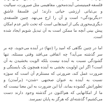
فلسفه فمینیستی آینده‌محور، مفاهیمی مثل صیرورت، سیالیت
و بی‌ثباتی ارزشی حیاتی دارند؛ این فلسفهْ عاشقِ
«دیگربودگی» است و آن را ارج می‌نهد. چنین فلسفه‌ی
دیگری‌محوری یکی از امیدهایی است که تحت تاثیر عدم امکان
پیش بینی آنچه ما ممکن است به آن تبدیل شویم ایجاد شده
است.
اما در چنین نگاهی که امید را (تنها) در آینده می‌جوید، چه بر
سر گذشته می‌آید؟ چه اتفاقی می‌افتد وقتی مسئله، تنها
گشودگی نسبت به آینده نیست بلکه الویت بخشیدن به آن
است؟ اگر این اولویت بخشی به آینده همچون یک بایستگی و
ضرورت عمل کند، ضرورتی که مستلزم آن است که سوژه
نسبت به آینده به عنوان صحنه­ی «شدن» (برآمدن) و
تطوراتش گشوده بماند، آیا این ضرورت به این ‌معنا نیست که
ما از امکان­هایی که هم‌اکنون در گذشته وجود دارند دست
می‌کشیم؟ گذشته‌ای که هرگز به پایان نمی­رسد.