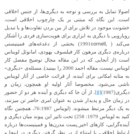
اصولا تمایل به بررسی و توجه به دیگری‌ها، از جنس اخلاقی
است. این نگاه که مبتنی بر یک چارچوب اخلاقی است،
خشونت موجود در تلاش برای از بین بردن تفاوت‌ها و یا تبدیل
رویارویی با دیگری به ابزاری برای هویت‌سازی فردی را آشکار
cornell,
می‌کند (
1991) بخشی از دغدغه‌های فمینیستی
درباره‌ی دیگری مرهون کار فیلسوف یهودی، امانوئل لویناس
است (از آنجایی که در این مقاله مجال توضیح مفصل کار
لویناس نیست، مقاله احمد 2000 را ببینید). مسئله‌ی «دیگری»
به مثابه امکانی برای آینده، از قرائت خاصی از آثار لویناس
ناشی می‌شود. مخصوصا آثار اولیه او همچون،
زمان و
دیگری
(1987)
[8]
. از آن جا که دیگری و آینده هر دو از حضور
در زمان حال و پدیدار شدن به عنوان امری حاضر تن می­زنند،
به یک­ دیگر مرتبط می­شوند. (لویناس 76:1987، همچنین نگاه
کنید به لویناس 1979: 258) تحت تاثیر این پیوند میان دیگری و
آینده‌گرایی، کارهای اخیر
پست مدرن‌ها و فمینیست‌ها درباره
ارتباط اخلاقی، با امتناع از در نظر گرفتن دیگری در اینجا و