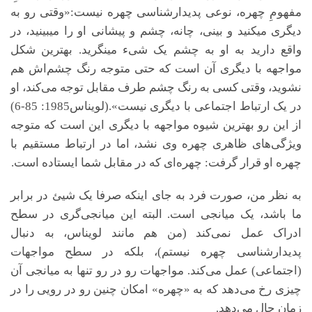
مفهومِ چهره، نوعی پدیدارشناسی چهره نیست:«وقتی رو به
دیگری می­کنید و بینی، چانه، چشم و پیشانی او را می­بینید، در
واقع دارید به او به چشم یک شیء می­نگرید. بهترین شکل
مواجهه با دیگری آن است که حتی متوجه رنگ چشم‌اش هم
نشوید، وقتی کسی به رنگ چشم طرف مقابل توجه می‌کند، او
در یک ارتباط اجتماعی با دیگری نیست».(لویناس1985: 85-6)
از این رو بهترین شیوه مواجهه با دیگری این است که متوجه
ویژگی‌های ظاهری چهره وی نشد، اما در ارتباط مستقیم با
چهره او قرار گرفت: چهره‌ای که در مقابل شما ایستاده ا
ست.
به نظر من، صورت فرد به جای اینکه صرفا یک شیئ در برابر
ما باشد، یک میانجی است. البته این میانجی‌گری در سطح
ادراک عمل نمی‌کند (من هم مانند لویناس، به دنبال
پدیدارشناسی چهره نیستم)، بلکه در سطح مواجهات
(اجتماعی) عمل می‌کند. مواجهات رو در رو تنها به میانجی آن
چیزی رخ می‌دهد که به «چهره» امکان چنین رو در رویی را در
زمان حال می‌دهد.