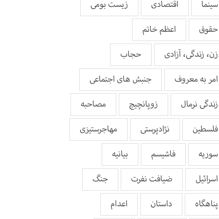
سینما
اقتصادی
زیست بومی
حقوق
اعظم خاتم
زن، زندگی، آزادی
حجاب
امر به معروف
جنبش های اجتماعی
زندگی نرمال
زوپانچیچ
مصاحبه
فلسطین
نژادپرستی
مهاجرستیزی
سوریه
فاشیسم
بيانيه
اسرائیل
ضیافت نفرت
جنگ
پناهگاه
داستان
اعدام