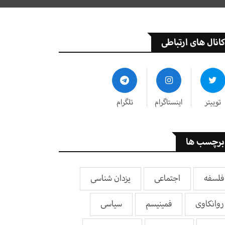
کانال های ارتباطی
توییتر
اینستاگرام
تلگرام
برچسب ها
فلسفه
اجتماعی
یزدان شناسی
روانکاوی
فمینیسم
سیاسی