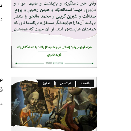
د
در
نو
فلسفه
اجتماعی
تجاوز
قط
در