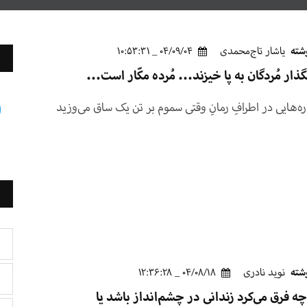
شته
یاشار تاج‌محمدی
04/09/04 _ 10:53:31
ذار مُردگان به پا خیزند... مُرده مکّار است...
ره‌هایی در اطرافِ رمانِ وقتی سموم بر تن یک ساق می‌وزید
شته
نوید نادری
04/08/18 _ 12:36:28
ه فرق می‌کرد زندانی در چشم‌انداز باشد یا