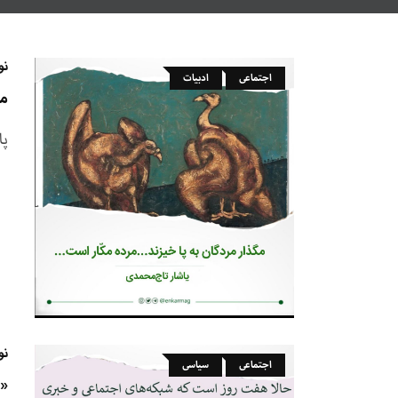
نو
اجتماعی
ادبیات
مگ
پا
نو
اجتماعی
سیاسی
«چ