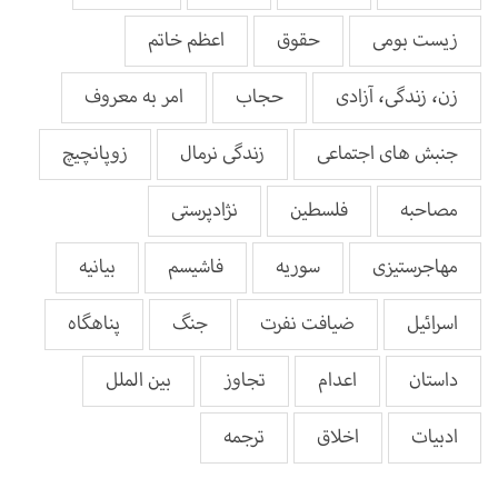
زیست بومی
حقوق
اعظم خاتم
زن، زندگی، آزادی
حجاب
امر به معروف
جنبش های اجتماعی
زندگی نرمال
زوپانچیچ
مصاحبه
فلسطین
نژادپرستی
مهاجرستیزی
سوریه
فاشیسم
بيانيه
اسرائیل
ضیافت نفرت
جنگ
پناهگاه
داستان
اعدام
تجاوز
بین الملل
ادبیات
اخلاق
ترجمه