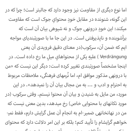
اما نوع دیگری از مقاومت نیز وجود دارد که جالب­تر است؛ چرا که در
این گونه، شنونده در مقابل خودِ محتوایِ جوک است که مقاومت
می­کند: این خودِ درونه­ی جوک و نه شیوه­ی بیان آن است که
برآشوبنده و ناپذیرفتنی است. در این جا ما با صورت­بندی­ای مواجه
ایم که ضمن آن، سرکوب(در معنای دقیق فرویدی آن یعنی
Verdrängung
) علیهِ یکی از محتواهایِ میلِ ما رخ داده است. در
اینجا مشخصاً صورت­بندی تغییر کرده است: دیگر این نیست که «من
با درونه­ی مذکور موافق ام، اما نُرم­های فرهنگی، ملاحظات مربوط
به احترام و ادب و ... به من مجال بیان آن را نمی­دهد». در این
مورد، من مایل به شنیدن و بیان آن محتوا
نیستم.
وقتی سرکوب (در
مورد تکانه­ای با محتوایی خاص) رخ می­دهد، بدین معنی نیست که
من در نهان­خانه­ی ضمیر-ام به انجام آن عمل گرایش دارم، فقط نمی­
خواهم گرایش­ام را تأیید کنم؛ بلکه بر این امر دلالت دارد که محتوای