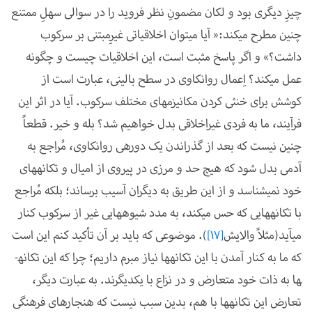
چیزِ دیگری بود و لکان مضمونِ نظر فروید را در سوالی سهلِ ممتنع
چنین مطرح می­کند:« آیا می­توان اخلاقیاتی غیرِمبتنی بر سرکوب
داشت؟» و اگر پاسخ مثبت است، این اخلاقیات چیست و چگونه
عمل می­کند؟ اِعمال روان­کاوی در سطح بالینی، عبارت است از
کوشش برای خنثی کردن مکانیزم­های مختلف سرکوب. آیا در اثر این
فرآیند، ما به فردی غیراخلاقی بدل خواهیم شد؟ بله و خیر. قطعاً
چنین نیست که بعد از گذراندن یک دوره­ی روان­کاوی، مُراجع به
آدمی بدل شود که هیچ حد و مرزی در پیروی از امیال و تکانه­های
خود نمی­شناسد و از این طریق به دیگران آسیب برساند؛ بلکه مُراجع
با تکانه­هایی که حس می­کند، به مدد شیوه­هایی غیر از سرکوب کنار
می­آید(مثلاً والایش
[17]
). موضوعی که باید بر آن تأکید کنم این است
که ما به کنار آمدن با این تکانه­ها نیاز مبرم داریم؛ چرا که این تکانه­
ها به ذات خود متعارض و در نزاع با یک­دیگرند. به عبارت دیگر،
تعارض این تکانه­ها با هم، بدین سبب نیست که هنجار­های فرهنگی