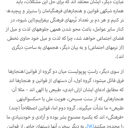
عبارت دیگر، ایشان معتقد اند که برای حل این مشکلات، باید
هماره شبکه­ی قوانین و هنجار­های فرهنگی­امان را ستبرتر و پیچیده­
تر کنیم و هر دم بر تعداد نُرم­های فرهنگی بیفزاییم(این شیوه، در
کنار سایر عوامل، باعث محو شدن همه­ی جلوه­های لذت و میل از
فضای اجتماعی خواهد شد، چرا که لذت و میل خود حاوی تخطی
{از نرم­های اجتماعی} و به بیان دیگر، هجمه­ای به ساحتِ دیگری
اند).
از سوی دیگر، راستِ پوپولیست میان دو گروه از قوانین/هنجارها
فرق قائل می­شود: گروه اول، آن دسته­ای از قوانین و هنجارها اند
که مطابق ادعایِ ایشان ازلی-ابدی، طبیعی یا الهی اند
–
مثلا آن­
هنجارهایی که از سنت مسیحی، هویت ملی یا «سکسوالیته­ی
طبیعی» ما نشأت می­گیرند. گروه دوم اما، قوانین اصطلاحاً (چند)
«فرهنگی» اند که یک­سره مصنوعِ بشر بوده و آزادی و خودبنیادیِ ما
را محدود می­کنند
[18]
. به دیگر سخن، آن­ها دسته­ای خاص از قوانین