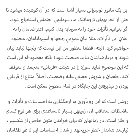
این یک مانور نولیبرالیِ بسیار آشنا است که در آن کوشیده می­شود تا
حتی از تجربه­های تروماتیک ما، سرمایه­ی اجتماعی استخراج شود.
اگر بتوانیم تأثرات خود را به سرمایه بدل کنیم، اعتراض­امان را به
اعلانِ این تأثرات، مثلا بیانِ عمومیِ رنج­ها و آسیب­های­امان، محدود
خواهیم کرد. البته، قطعا منظور من این نیست که رنج­ها نباید بیان
شوند و درباره­ی­اشان نباید صحبت شود؛ بلکه مقصود-ام این است
که این موضوع نباید سوژه را در هیئتِ «قربانی» منجمد و متوقف
کند. طغیان و شورش حقیقی علیه وضعیت، اصلاً امتناع از قربانی
بودن و نپذیرفتن این جایگاه در تمام سطوح ممکن است.
روشن است که این روی­آوری به ارج­گذاری به احساسات و تأثرات و
ملاحظات متعاقب آن، زمینه­ی بسیار نامساعدی برای هر نوع کمدی
و طنز است. در زمانه­ای که برای خواندن متون خاصی از شکسپیر،
نیازمند هشدارِ خطرِ جریحه­دار شدنِ احساسات ایم تا عواطف­امان