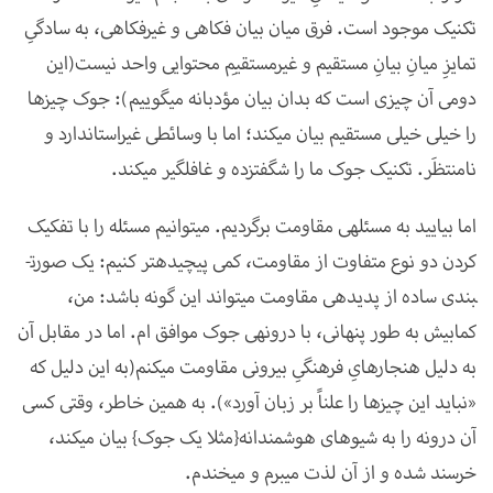
تکنیک موجود است. فرق میان بیان فکاهی و غیرفکاهی، به سادگیِ
تمایزِ میانِ بیانِ مستقیم و غیرمستقیمِ محتوایی واحد نیست(این
دومی آن ­چیزی است که بدان بیان مؤدبانه می­گوییم): جوک چیزها
را خیلی خیلی مستقیم بیان می­کند؛ اما با وسائطی غیراستاندارد و
نامنتظَر. تکنیک جوک ما را شگفت­زده و غافل­گیر می­کند.
اما بیایید به مسئله­ی مقاومت برگردیم. می­توانیم مسئله را با تفکیک
کردن دو نوع متفاوت از مقاومت، کمی پیچیده­تر کنیم: یک صورت­
بندی ساده از پدیده­ی مقاومت می­تواند این­ گونه باشد: من،
کمابیش به طور پنهانی، با درونه­ی جوک موافق ام. اما در مقابل آن
به دلیل هنجار­هایِ فرهنگیِ بیرونی مقاومت می­کنم(به این دلیل که
«نباید این چیزها را علناً بر زبان آورد»). به همین خاطر، وقتی کسی
آن درونه را به شیوه­ای هوشمندانه{مثلا یک جوک} بیان می­کند،
خرسند شده و از آن لذت می­برم و می­خندم.