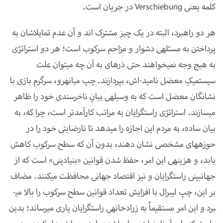
کلمه یعنی
Verschiebung
در جریان است.
هر دو راه­برد، البته در یک چیز مشترک اند و آن عدم تمایل­اشان به
پرداختن به مسئله­ی دشوار و مزاحم سرکوب است؛ هر دو استراتژی
به هیچ وجه نمی­خواهند حتی ذره­ای به آن چه می­توان علت
سیستمیکِ معضل نامید-اش، بپردازند. چپ میانه­رو، سرگرم بازی با
نشانگان معضل است که به وسیله­ی بیانِ ناخرسندی خود را ظاهر
می­سازند. استراتژی راست­گرایان به مراتب کارآمدتر است، چرا که، به
بیان ساده، به مردم این اجازه را می­دهد تا نارضایتی خود را در
حوزه­های مشخصی نشان دهند، بدون آن که سطح سرکوب کاهش
یابد، و هزینه­ی این امر، حفظ شدن قوانین «بنیادینی» است که از
جهان­بینی راست­گرایان و نیز اقتصاد جهانی محافظت می­کنند. مضاف
بر این، چپ لیبرال با افزایش تعداد قوانین سطح سرکوب را بالا می­
برد و این امر مستقیماً به زرادخانه­ی راست­گرایان یاری می­رساند؛ بدین