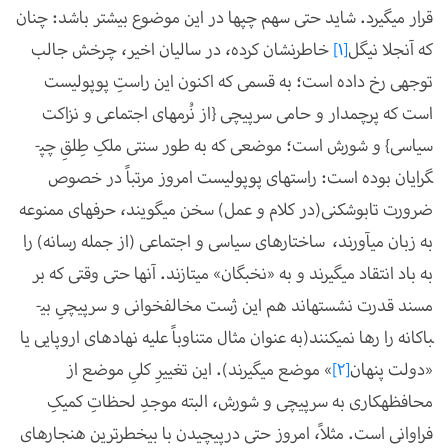
قرار می­گیرد. شاید حتی سهم چپ­ها در این موضوع بیشتر باشد: چنان
که آنجلا نیگل
[1]
خاطرنشان کرده، در سالیان اخیر، چرخش جالب
توجهی رخ داده است؛ به قسمی که اکنون این راستِ پوپولیست
است که پرچم­دار و حامی سرپیچی {از نُرم­های اجتماعی و نزاکت
سیاسی} و شورش است؛ موضعی که به طور سنتی ملکِ طِلقِ چپ­
گرایان بوده است: راست­های پوپولیست امروز مرتباً در خصوص
ضرورت تابوشکنی(در کلام و عمل) سخن می­گویند، حرف­های ممنوعه
به زبان می­آورند، ساختار­های سیاسی و اجتماعی (از جمله رسانه) را
به باد انتقاد می­گیرند و به «نخبگان» می­تازند. آن­ها حتی وقتی که بر
مسند قدرت نشسته­اند هم این ژست مخالف­خوانی و سرپیچیِ بی­
باکانه را رها نمی­کنند(به عنوان مثال متناوباً علیه نهاد­های اروپایی یا
«دولت پنهان
[2]
» موضع می­گیرند). این تغییرِ کلیِ موضع از
محافظه­کاری به سرپیچی و شورش، البته موجدِ لحظاتِ کمیکِ
فراوانی است. مثلاً، امروز حتی درپیچیدن با بی­خطرترین هنجارهای