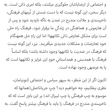
و اجتماعی از ارضای­اشان جلوگیری می­کنند، بلکه امری ذاتی است. به
دیگر سخن، این گونه نیست که با دست شستن از نُرم­های فرهنگی،
ناخرسندی و ملالت مندرج در تمدن به ناگه ناپدید شود و پس از
آن هارمونی و هماهنگی در زندگیِ ما برقرار شود. فرهنگ راه حلی
است برای مشکل تعارض ذاتی تکانه­ها؛ اما این راهِ حل هم­هنگام
خود تعارضات و مشکلات جدیدی می­آفریند. نیز، این گونه نیست
که فرهنگ در ضدیت با تکانه­ها وجود داشته باشد؛ بلکه اساساً
فرهنگ با هم­دستی و هم­داستانیِ خودِ این غرایز و تکانه­ها است که
پا به عرصه­ی وجود نهاده است.
اکنون اگر از این مَنظر، به سپهر سیاسی و اجتماعی کنونی­امان،
نظری بیفکنیم، چه خواهیم دید؟ چپِ جریان­اصلی(همان­ها که
موسوم به چپ فرهنگی یا چپ لیبرال اند) بر این باور است که که
ناخرسندیِ مندرج در فرهنگ را باید با فرهنگِ بیش­تر پاسخ گفت. به