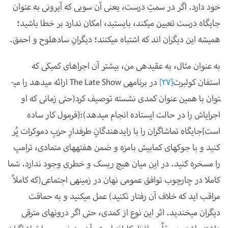
خود دارد. اگر در سمتِ درست، یعنی آن سویی که آیرونی به عنوان
جایگاه درست تعیین می­کند، بایستید، امکان ندارد بر خطا باشید؛
همیشه این دیگران اند که اشتباه می­کنند؛ دیگرانِ ساده­لوح و احمق.
به عنوان مثال، به عقیده­ی من، بیش­تر آن اجراهای کمیکی که
استفان کولبرت
[27]
در برنامه­ی
The Late Show
ارائه می­دهد را می­
توان با همین عنوان کمدی نشسته توصیف کرد(حتی زمانی که او
اجرای­اش را در حالت ایستاده انجام می­دهد):{فرمول کار ساده
است}جایگاه تماشاگران را با رای­دهندگانِ طرف­دارِ حزبِ دموکرات پُر
کنید و با جوک­های کمابیش بامزه و ضمن­ هفته­های متمادی، ترامپ
را مسخره کنید. در این میان هیچ ریسک و خطری وجود ندارد. شما
کاملا در چارچوب توافق عمومی نهان در زمینه­ی اجتماعی(که کاملاً
مراقب اید که خلاف آن رفتار نکنید) عمل می­کنید و به حماقت
دیگران می­خندید. اثر این نوع از کمدی، حتی اگر درونه­ای مترقی