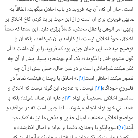
است. حال آن که، آن چه فروید در باب اخلاق می­گوید، اتفاقاً بن­
مایه­ی قوی­تری برای آن است و از این حیث بر بنا کردن کاخ اخلاق بر
پایه­ی امر الوهی یا عقل محض، کاملاً برتری دارد. این مدعا که منشأ
اخلاق، خودْ اخلاقی نیست، از کارآمدی آن نمی­کاهد، بلکه آن را
توضیح می­دهد. این همان چیزی بود که فروید را بر آن داشت تا آن
قول مشهور-اش را بگوید:« یک آدم به­هنجار، بسیار بیش از آن چه
فکر می­کند غیراخلاقی است و در عین حال، خیلی بیش از آن چه
تصور می­کند اخلاقی است
[11]
.» اخلاق یا وجدان فی­نفسه تماماً در
قلم­رویِ خودآگاه
[12]
نیست.
به علاوه، این گونه نیست که اخلاق و
سانسور اخلاقی مستقیماً بر نهاد
[13]
و علیه آن اِعمال شوند؛ بلکه با
هم­دستیِ خودِ نهاد انجام می­شوند
–
لذا چنین است که در مواقف و
مواضع اخلاقی مختلف، امیال جذبی و دفعی ما نیز به کمک می­
آیند
[14]
(سوپرایگو یا وجدان، دقیقا بر غرایز و امیال انکارشده و
سرکوب­شده است که تکیه دارد و از فشار و «انرژی» آن­ها است که