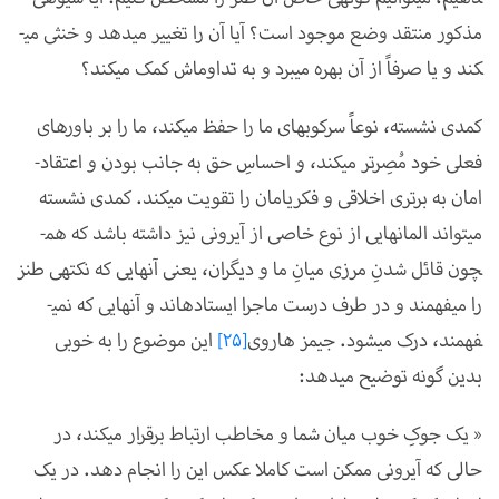
مذکور منتقد وضع موجود است؟ آیا آن را تغییر می­دهد و خنثی می­
کند و یا صرفاً از آن بهره می­برد و به تداوم­اش کمک می­کند؟
کمدی نشسته، نوعاً سرکوب­های ما را حفظ می­کند، ما را بر باور­های
فعلی خود مُصِرتر می­کند، و احساسِ حق به جانب بودن و اعتقاد-
امان به برتری اخلاقی­ و فکری­امان را تقویت می­کند. کمدی نشسته
می­تواند المان­هایی از نوع خاصی از آیرونی نیز داشته باشد که هم­
چون قائل شدنِ مرزی میانِ ما و دیگران، یعنی آن­هایی که نکته­ی طنز
را می­فهمند و در طرف درست ماجرا ایستاده­اند و آن­هایی که نمی­
فهمند، درک می­شود. جیمز هاروی
[25]
این موضوع را به خوبی
بدین گونه توضیح می­دهد:
« یک جوکِ خوب میان شما و مخاطب ارتباط برقرار می­کند، در
حالی که آیرونی ممکن است کاملا عکس این را انجام دهد. در یک