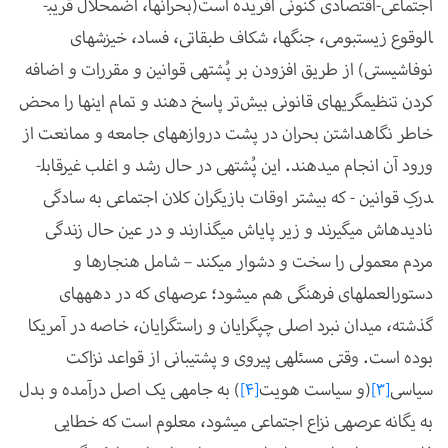
اجتماعی-اقتصادی کنونی آفریده است(بحران­ها، اضمحلال قریب­
الوقوع زیست­بومی، جنگ­ها، شکاف طبقاتی، فساد، خیزش­های
نوفاشیستی) از طریق افزودن بر پُشته­ی قوانین و مقررات و اضافه
کردن تنظیم­گری­های قانونی بیش
تر پاسخ دهند و تمام این­ها را محض
خاطر نگاه­داشتن بحران در پشت دروازه­های جامعه و ممانعت از
ورود آن انجام می­دهند. این پُشته­ی در حال رشد و اغلب غیرقابل­
درکِ قوانین - که بیش­تر اوقات بازی­گران کلان اجتماعی به سادگی
نادیده­اش می­گیرند و زیر پای­اش می­گذارند و در عین حال زندگی
مردم معمولی را سخت و دشوار می­کند
–
شامل هنجارها و
دستورالعمل­های فرهنگی هم می­شود؛ عرصه­ای که در دهه­های
گذشته، میدان نبرد اصلی چپ­گرایان و راست­گرایان، خاصه در آمریکا
بوده است. وقتی مسئله­ی پیروی و پشتیبانی از قواعد نزاکت
سیاسی
[3]
(و سیاست هویت
[4]
) به جامه­ی یک اصل درآمده و بدل
به یگانه عرصه­ی نزاع اجتماعی می­شود، معلوم است که خطایی