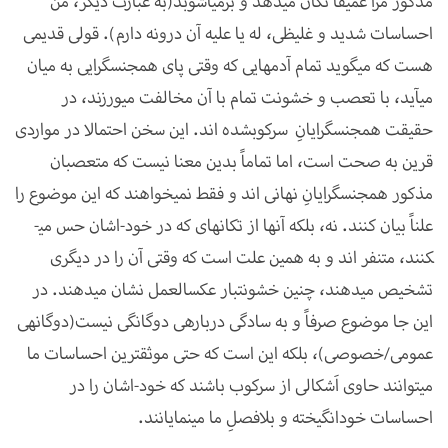
مذکور مرا عمیقاً تکان می­دهد و برمی­آشوبد(به عبارت دیگر، من
احساسات شدید و غلیظی، له یا علیه آن درونه دارم). قولی قدیمی
هست که می­گوید تمام آدم­هایی که وقتی پای هم­جنس­گرایی به میان
می­آید، با تعصب و خشونت تمام با آن مخالفت می­ورزند، در
حقیقت هم­جنس­گرایانِ سرکوب­شده اند. این سخن احتمالا در مواردی
قرین به صحت است، اما تماماً بدین معنا نیست که متعصبان
مذکور هم­جنس­گرایانِ نهانی اند و فقط نمی­خواهند که این موضوع را
علناً بیان کنند. نه، بلکه آن­ها از تکانه­ای که در خود-اشان حس می­
کنند، متنفر اند و به همین علت است که وقتی آن را در دیگری
تشخیص می­دهند، چنین خشونت­بار عکس­العمل نشان می­دهند. در
این جا موضوع صرفاً و به سادگی درباره­ی دوگانگی نیست(دوگانه­ی
عمومی/خصوصی)، بلکه این است که حتی موثق­ترین احساسات ما
می­توانند حاوی اَشکالی از سرکوب باشند که خود-اشان را در
احساسات خودانگیخته و بلافصلِ ما می­نمایانند.