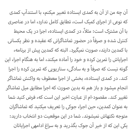
آن چه من از آن به کمدی ایستاده تعبیر می­کنم، با استندآپ کمدی
که نوعی از اجرای کمیک است، تطابق کامل ندارد، اما در عناصری
با آن مشترک است: مثلاً، در کمدی ایستاده، اجرا در یک محیط
کنترل شده و صرفاً در حضور تماشاگرانی که عقیده و نظر یکسانی
با کمدین دارند، صورت نمی­گیرد. البته که کمدین پیش از برنامه،
اجرای­اش را تمرین کرده و خود را آماده می­کند، اما به هنگام اجرا، این
گونه نیست که صرفاً و به سادگی، سناریویی که تمرین کرده را اجرا
کند. در کمدی ایستاده، بخشی از اجرا معطوف به واکنش تماشاگر
انجام می­شود و باز هم نه بدین صورت که اجرا مطابق میل تماشاگر
تغییر کند. مقصود-ام از عبارت اخیر این است که، فرض کنید شما
به عنوان کمدین، حین اجرا، جوکی را تعریف می­کنید که تماشاگران
متوجه نکته­اش نمی
شوند.
شما در این موقعیت دو انتخاب دارید:
یکی این که از خیر آن جوک بگذرید و به سراغ ادامه­ی اجرای­اتان