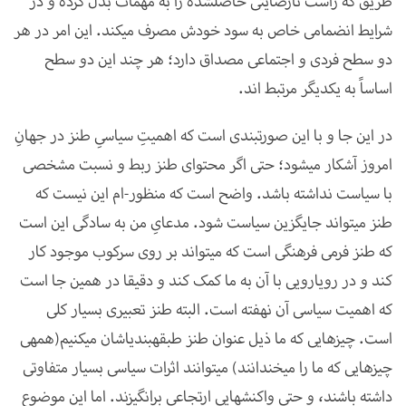
طریق که راستْ نارضایتی حاصل­شده را به مهمات بدل کرده و در
شرایط انضمامی خاص به سود خودش مصرف می­کند. این امر در هر
دو سطح فردی و اجتماعی مصداق دارد؛ هر چند این دو سطح
اساساً به یک­دیگر مرتبط اند.
در این جا و با این صورت­بندی است که اهمیتِ سیاسیِ طنز در جهانِ
امروز آشکار می­شود؛ حتی اگر محتوای طنز ربط و نسبت مشخصی
با سیاست نداشته باشد. واضح است که منظور-ام این نیست که
طنز می­تواند جایگزین سیاست شود. مدعایِ من به سادگی این است
که طنز فرمی فرهنگی است که می­تواند بر روی سرکوب موجود کار
کند و در رویارویی با آن به ما کمک کند و دقیقا در همین جا است
که اهمیت سیاسی آن نهفته است. البته طنز تعبیری بسیار کلی
است. چیزهایی که ما ذیل عنوان طنز طبقه­بندی­اشان می­کنیم(همه­ی
چیزهایی که ما را می­خندانند) می­توانند اثرات سیاسی بسیار متفاوتی
داشته باشند، و حتی واکنش­هایی ارتجاعی برانگیزند. اما این موضوع