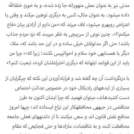
مدنی نیز به عنوان عملی متهورانه جا زده شده، و به خوردِ خلق­الله
داده می­شود. به عنوان مثال، کسی به دیگری توهین می­کند و وقتی با
اعتراض روبه­رو می­شود، لاف می­زند که:«من دارم از آزادی بیان دفاع
می­کنم!!». چنین نوعی از سرپیچی به نظر می­رسد که نزد مردم جذاب
باشد؛ حتی اگر مدلول­اش خیلی ساده و در این حد باشد که، مثلا،
دیگر با همسایه­ی خود سلام و احوال­پرسی نکنند؛ زیرا که:« چرا من
باید از این قواعد ابلهانه که دیگری اختراع­اشان کرده، تبعیت کنم؟»
با درنگرداشت آن چه گفته شد و فرایادآوردن این نکته که چپ­گرایان از
بسیاری از ایده­های رادیکال خود در خصوصِ عدالتِ اجتماعی
دست کشیده­اند، می­توان فهمید که چرا ایشان اکنون به طرز
متناقضی در جبهه­ی محافظه­کار این نزاع ایستاده­ اند: چپ­ها امروز
مدافع نقش قانون اند و سعی می­کنند تا از داشته­های فعلی جامعه
محافظت کنند و به تناقضات، مازاد­ها و حتی فجایعی که نظام