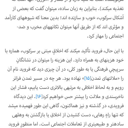
تغذیه می­کند). بنابراین به زبان ساده، می­توان گفت که بعضی از
اَشکال سرکوب، خوب و سازنده اند؛ بدین معنا که شیوه­های کارآمد
و مؤثری اند که از طریق آن­ها می­توان تکانه­های مخرب و ضد­
اجتماعی را مهار کرد.
با این حال، فروید تأکید می­کند که اخلاقِ مبتنی بر سرکوب، هماره با
خود هزینه­ای به همراه دارد. این هزینه را می­توان در نشانگانِ
سرپیچیِ فرهنگی یا به طور کلی، در آن چیزی دید که فروید نام آن
را «ملالت­های تمدن
[15]
» نهاده بود.
هر چه در مسیر تمدن فراتر
رویم و به لحاظ اخلاقی به مرتبه­ی بالاتری دست یابیم، فشار این
ناخرسندی و ملالت را بیش­تر حس خواهیم کرد
[16]
. این دیدگاه
فرویدی، در گذشته و نیز هم­اکنون، گاهی این طور فهمیده می­شد
که تنها راهِ رهایی، دست کشیدن از اخلاق یا بازگشتن به وهله­ی
ساده­تر و طبیعی­تری از تعاملات اجتماعی است. اما منظورِ فروید