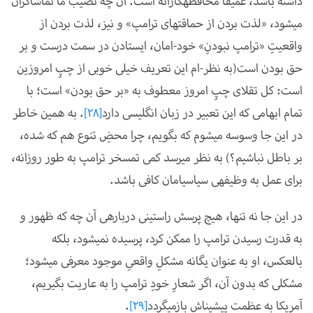
داشته باشد، عمیقاً محافظه­کارانه است. آن چه نصیب ما تماشاگران
می­شود، «لذت بردن از حماقت­های ترامپ» و نیز، لذت بردن از
واقعیتِ «ترامپ نبودنِ» خود-امان، ایستادن در سمت درست و بر
حق بودن است(به نظر-ام این تعریف خیلی خوبی از چپِ امروزین
است: کل تقلای چپِ امروز معطوف به «بر حق بودن» است؛ با
تمام ابهامی که این تعبیر در زبان انگلیسی دارد
[28]
. به همین خاطر
در این جا وسوسه می­شوم که بگویم، چرا محضِ تنوع هم که شده،
بر باطل نباشیم؟) به نظر می­رسد کمی تمسخر ترامپ به طور روزانه،
برای عمل به وظیفه­ی سیاسی­امان کافی باشد.
در این جا نه تنها، هیچ پرسش راستینی درباره­ی آن چه که ظهور و
به قدرت رسیدن ترامپ را ممکن کرد، پرسیده نمی­شود، بلکه
بالعکس، او به عنوان یگانه مشکلِ واقعیِ موجود معرفی می­شود؛
مشکلی که بدون آن، اگر شعارِ خودِ ترامپ را به عاریت بگیریم،
آمریکا به عظمت پیشین­اش بازمی­گردد
[29]
.