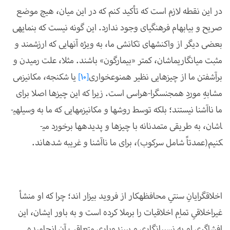
در این نقطه لازم است که تأکید کنم که در این میان، هیچ موضع
صریح و بی­ابهام فرهنگی­ای وجود ندارد. این گونه نیست که بن­مایه­ی
بعضی دیگر از واکنش­های تکانشی ما، به ویژه آن­هایی که ارزش­مند و
مثبت می­انگاریم­اشان، کم­تر «بیمارگون» باشند. مثلا، علت رمیدن و
برآشفتن ما از چیز­هایی نظیر هم­نوع­خواری
[10]
یا شکنجه، مکانیزمی
مشابهِ موردِ هم­جنس­گرا-­هراسی است. زیرا که این چیز­ها اصلا برای
ما ناآشنا نیستند؛ بلکه توسط روش­ها و مکانیزم­هایی که ما به وسیله­ی­
اشان، به طریقی متمدنانه با چیزها و پدیده­ها برخورد می­
کنیم(عمدتاً شامل سرکوب)، برای­ ما ناآشنا و غریبه شده­اند.
اخلاق­گرایانِ سنتیِ محافظه­کار از فروید بیزار اند؛ چرا که او منشأ
غیراخلاقیِ تمامِ اخلاقیات را برملا کرده است و به باور ایشان، این
افشاگری او به نسبی­انگاری و بی­بندوباری متعاقب آن انجامیده