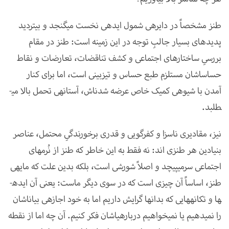
طنز مشخصاً در دایره­ی شمول ایده­ی نخست می­گنجد و بی­تردید
پدیده­ای بسیار جالبِ توجه در این زمینه است: طنز در مقام
بررسیِ ساختار­های اجتماعی و کشف تناقضات، تعارضات و نقاط
حساس­اشان مستلزم طبع حساس و تیزبینی است، اما برای کنار
آمدن با شیوه­ی کمیک خاص عرضه­ شدن­اش، آستانه­ی تحمل بالا می­
طلبد.
نیز، مقادیری ناسزا و کفرگویی و قدری برخورندگیِ محتمل، عناصر
بنیادین هر طنزی اند: نه فقط به این خاطر که طنز از نُرم­های
اجتماعی سرمی­پیچد و اصلاً شورشی است، بلکه بدین علت که مایه­ی
طنز، اساساً آن چیزی است که در سوی دیگر ماست: یعنی آن ایده­
ها و تکانه­هایی که بدان­ها گرایش داریم اما به خود اجازه­ی بیان­اشان
را نمی­دهیم یا نمی­خواهیم درباره­ی­اشان فکر کنیم. آن چه اما از نقطه