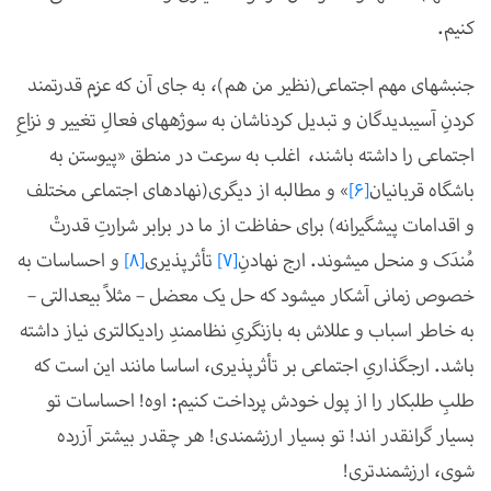
کنیم.
جنبش­های مهم اجتماعی(نظیر من هم)، به جای آن که عزمِ قدرت­مند
کردنِ آسیب­دیدگان و تبدیل­ کردن­اشان به سوژه­های فعالِ تغییر و نزاعِ
اجتماعی را داشته باشند، اغلب به سرعت در منطق «پیوستن به
باشگاه قربانیان
[6]
» و مطالبه از دیگری(نهاد­های اجتماعی مختلف
و اقدامات پیش­گیرانه) برای حفاظت از ما در برابر شرارتِ قدرتْ
مُندَک و منحل می­شوند. ارج نهادنِ
[7]
تأثرپذیری
[8]
و احساسات
به
خصوص زمانی آشکار می­شود که حل یک معضل
–
مثلاً بی­عدالتی
–
به خاطر اسباب و علل­اش به بازنگریِ نظام­مندِ رادیکال­تری نیاز داشته
باشد. ارج­گذاریِ اجتماعی بر تأثرپذیری، اساسا مانند این است که
طلبِ طلب­کار را از پول خودش پرداخت کنیم: اوه! احساسات تو
بسیار گران­قدر اند! تو بسیار ارزش­مندی! هر چقدر بیش­تر آزرده
شوی، ارزش­مندتری!