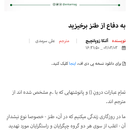
به دفاع از طنز برخیزید
نویسنده
آلنکا زوپانچیچ
مترجم
علی سرمدی
02/03/03 _ 16:31:50
برای دانلود نسخه پی دی اف،
اینجا
کلیک کنید.
تمامِ عبارات درونِ {} و پانوشت­هایی که با .م مشخص شده اند از
مترجم اند.
ما در روزگاری زندگی می­کنیم که در آن، طنز
-
خصوصا نوع نیش­دارِ
آن - اغلب از سوی هر دو گروه چپ­گرایان و راست­گرایان مورد تهدید