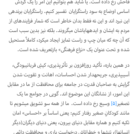
فاحش رخ داده است. یا شاید هم بتوانیم این امر را یک گردش
اساسی اوضاع به سود راست­گرایان تفسیر کنیم. راست­گرایان برنده­ی
این نبرد اند و این نه فقط بدان خاطر است که شمار فزاینده­ای از
مردم به ایشان و ایده­های­اشان می­گروند. بلکه نیز بدین سبب است
که آن چه که میان چپ و راست تمایز ایجاد می­کرد، کاملاً مستحیل
شده و تحت عنوان یک «نزاع فرهنگی» بازتعریف شده است.
در همین باره، تأکید روزافزون بر تأثرپذیری، کیشِ قربانی­بودگی،
آسیب­پذیری، جریحه­دار شدن احساسات، اهانت و تقویت شدن
گرایش به صاحبان قدرت در جامعه برای محافظت از ما در مقابل
این امور، از نشانگان این موضوع اند. گویی در جوامع ما یک
تصغیر
[5]
وسیع
رخ داده است. ما از همه سو تشویق می­شویم تا
مانند کودکانِ صغیر رفتار کنیم: یعنی اساساً بر «احساس» امان
تکیه کنیم و هماره مقابل دنیای بیرون، یعنی دنیای دیگران(دیگر
انسان­ها)، تنش­ها و خطرات­اش درخواست یاری و محافظت دائمی