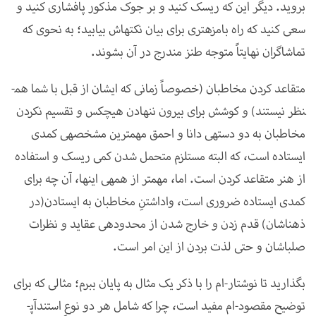
بروید. دیگر این که ریسک کنید و بر جوک مذکور پافشاری کنید و
سعی کنید که راه بامزه­تری برای بیان نکته­اش بیابید؛ به نحوی که
تماشاگران نهایتاً متوجه طنز مندرج در آن بشوند.
متقاعد کردن مخاطبان (خصوصاً زمانی که ایشان از قبل با شما هم­
نظر نیستند) و کوشش برای بیرون ننهادن هیچکس و تقسیم نکردن
مخاطبان به دو دسته
ی دانا و احمق مهم­ترین مشخصه­ی کمدی
ایستاده است، که البته مستلزم متحمل شدن کمی ریسک و استفاده
از هنر متقاعد کردن است. اما، مهم­تر از همه­ی این­ها، آن چه برای
کمدی ایستاده ضروری است، واداشتنِ مخاطبان به ایستادن(در
ذهن­اشان) قدم زدن و خارج شدن از محدوده­ی عقاید و نظرات
صلب­اشان و حتی لذت بردن از این امر است.
بگذارید تا نوشتار-ام را با ذکر یک مثال به پایان ببرم؛ مثالی که برای
توضیح مقصود-ام مفید است، چرا که شامل هر دو نوعِ استندآپ­