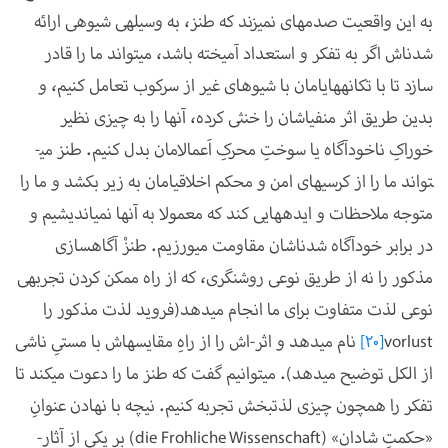
به این واقعیت صدمه­ای نمی­زند که طنز، به وسیله­ی شیوه­ی ارائه
شدن­اش اگر به تفکر و استعداد آمیخته باشد، می­تواند ما را قادر
سازد تا با تکانه­های­امان با شیوه­ای غیر از سرکوب تعامل کنیم، و
بدین طریق اثر منفی­اشان را خنثی کرده، آن­ها را به چیزی نظیر
خوراکِ ناخودآگاه یا سوختِ محرکِ اَعمال­امان بدل­ کنیم. طنز می­
تواند ما را از کرسی­های امن و محکم اخلاقی­امان به زیر بکشد و ما را
متوجه ملاحظات و ایده­هایی کند که معمولا به آن­ها نمی­اندیشیم و
در برابر خودآگاه­ شدن­اشان مقاومت می­ورزیم. طنزْ آگاه­سازی
مذکور را نه از طریق نوعی روشن­گری، که از راه ممکن کردن تجربه­ی
نوعی لذت متفاوت برای ما انجام می­دهد(فروید لذت مذکور را
vorlust
[20]
نام می­دهد و اثر-اش را از راهِ مقایسه­اش با مستیِ ناشی
از الکل توضیح می­دهد). می­توانیم گفت که طنز ما را دعوت می­کند تا
تفکر را هم­چون چیزی لذت­بخش تجربه کنیم. نیچه با نهادن عنوانِ
«حکمتِ شادان» (
die Frohliche Wissenschaft
)
بر یکی از آثار-