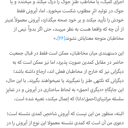
اجرای کمیک، یا مخاطب طنزِ جوک را درک می­کند و می­خندد و یا
جوک در تولید اثرِ مطلوب شکست می­خورد. اما، آیرونی فقط
خودش را تأیید می­کند و بر خود صحه می­گذارد، آیرونی معمولاً غنی­تر
از آن چه که واقعا هست به نظر می­رسد، حتی اگر بدواً نیمی از
مخاطبان متوجه معنای­اش نشوند
[26]
.»
این دسته­بندی میان مخاطبان، ممکن است فقط در قبال جمعیت
حاضر در مقابل کمدین صورت پذیرد، اما نیز ممکن است که به
دیگرانی نیز که خارج از مخاطبان فعلی اند، ارجاع داشته باشد؛
دیگرانی که نکته­ی طنز را نمی­گیرند یا نمی­خواهند بگیرند. با این حال،
این جایگاهِ «دیگریِ احمق» به لحاظ ساختاری در آیرونی و در تمایزِ
سلسله مراتبی­ای(احمق/دانا) که اِعمال می­کند، تعبیه شده است.
البته، منظور من این نیست که آیرونی شاخصِ کمدی نشسته است؛
دعوی من آن است که کمدی نشسته معمولا این نوع از آیرونی را در