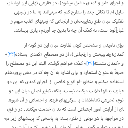
و اجرای طنز و کمدی مشتق می­شود). در فقره­ی نهایی این نوشتار،
مایل ام تا نکاتی چند را مطرح کنم که می­توانند به ما در زمینه­ی
تفکیک میان طنزِ رهایی­بخش و ارتجاعی که زمینه­ای اغلب مبهم و
غبارآلود است، به کمک آن چه تا بدین جا آوردم، یاری برسانند.
برای نامیدن و مشخص کردن تفاوت میان این دو گونه از
کمدی(رهایی­بخش و ارتجاعی)، از دو مصطلح «کمدی ایستاده
[23]
»
و «کمدی نشسته
[24]
» کمک خواهم گرفت. البته این دو مصطلح را
صرفاً به عنوان استعاره و برای اشاره به آن چه که در ذهن پرورده­ام
استفاده می­کنم و منظور-ام انواع خاصی از
اجرایِ کمدی که این دو
عبارت بدان­ها دلالت می­کنند نیست. بلکه، تمایز اصلی میان این دو
نوع، نحوه­ی تعامل­اشان با سرکوب­های فردی و اجتماعی و آن شیوه­
ای از آرایش امور اجتماعی است که بدان خدمت می­کنند. در واقع،
در مواجهه­ با هر نوعی از طنز، بسته به پاسخی که پرسش­های زیر می­
دهیم، می­توانیم گونه­ی خاص آن طنز را مشخص کنیم: آیا شیوه­ی