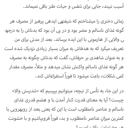
آسیب نبیند، جایی برای تنفس و حیات طنز باقی نمی­ماند.
زمانی دختری را می­شناختم که شیفته­ی ایده­ی پرهیز از مصرف هر
گونه­ غذای ناسالم و مضر بود و در پی آن بود که بدن­اش را به درجه­
ی والایی از هارمونی با این ایده برساند. بعد از مدتی برای من
تعریف می­کرد که به هدف­اش به میزان بسیار زیادی نزدیک شده است
و به عنوان شاهدی بر حرف­اش، گفت که بدن­اش چگونه به مصرف
هر گونه غذای ناسالم واکنش نشان می­دهد و مثلاً، مصرف مقدار
کمی شکلات، باعث می­شود تا فوراً استفراغ­اش کند.
در این جا، به تأسی از نیچه، می­توانیم بپرسیم که «تن­درستی والا»
چیست؟ آیا به معنای قدرت کنار آمدن با و هضم قدری غذای
ناسالم و عناصر نامطلوب است یا این که یعنی بعد از روبه­رویی با
کمترین میزانِ عناصر نامطلوب و بد، فوراً فروبپاشیم و با خشونت
هر چه تمام­تر بالا بیاوریم؟