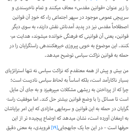
را زیر عنوان «قوانین مقدس» معاف می­کنند و تمام ناخرسندی و
سرپیچی عمومی موجود در سپهر اجتماعی را، که خودِ آن قوانین
اصطلاحاً مقدس نیز در پدید آمدن­اش نقش دارند، به سوی دیگر
قوانین، یعنی آن قوانینی که فرهنگی خوانده می­شوند، هدایت می­
کنند. این موضوع به خوبی پیروزی خیره­کننده­ی راست­گرایان را در
حمله­ به قوانین نزاکت سیاسی توضیح می­دهد.
من بیش و پیش از همه معتقدم که نزاکت سیاسی نه تنها استراتژی­ای
بسیار ناکارآمد است، بلکه اساساً به لحاظ سیاسی نادرست است؛
چرا که از پرداختن به ریشه­ی مشکلات می­پرهیزد و به جای آن مایل
است تا مسائل را با وضع قوانین بیش­تر حل کند. اما موفقیت راست­
گرایان در حمله به این قوانین و سرمایه­ی مازادی که این امر برای­اشان
به ارمغان آورده است، نشان می­دهد که اوضاع پیچیده تر از این
حرف­ها است
–
در این جا یک جابه­جایی
[19]
فرویدی، به معنی دقیق