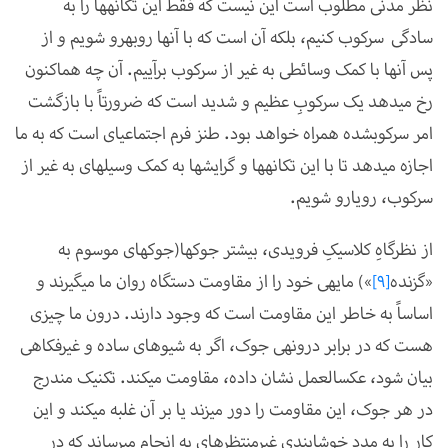
نظر مدنی مطلوب است این نیست که فقط این تکانه­ها را به
سادگی سرکوب کنیم، بلکه آن است که با آن­ها روبه­رو شویم و از
پس آن­ها با کمک وسائطی به غیر از سرکوب برآییم. آن چه هم­اکنون
رخ می­دهد یک سرکوبِ عظیم و شدید است که ضرورتاً با بازگشت
امر سرکوب­شده همراه خواهد بود. طنز فرم اجتماعی­ای است که به ما
اجازه می­دهد تا با این تکانه­ها و گرایش­ها به کمک وسیله­ای به غیر از
سرکوب، رویارو شویم.
از نظرگاهِ کلاسیکِ فرویدی، بیش­تر جوک­ها(جوک­های موسوم به
«گزنده
[9]
») مایه­ی خود را از مقاومت دستگاه روان ما می­گیرند و
اساساً به خاطر این مقاومت است که وجود دارند. درون ما چیزی
هست که در برابر درونه­ی جوک، اگر به شیوه­ای ساده و غیرفکاهی
بیان شود، عکس­العمل نشان داده، مقاومت می­کند. تکنیک مندرج
در هر جوک، این مقاومت را دور می­زند یا بر آن غلبه می­کند و این
کار را به مدد خوشایندیِ غیرمنتظره­ای به انجام می­رساند که در