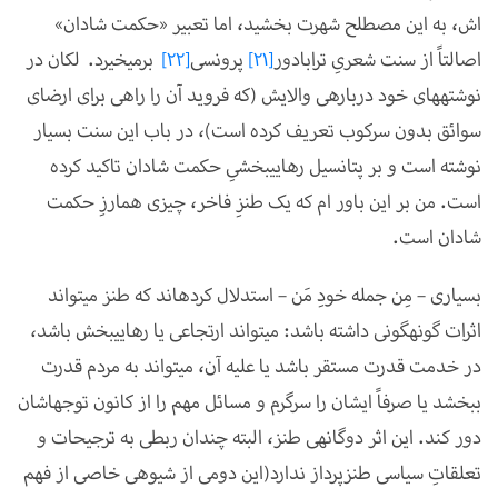
اش، به این مصطلح شهرت بخشید، اما تعبیر «حکمت شادان»
اصالتاً از سنت شعریِ ترابادور
[21]
پرونسی
[22]
برمی­خیرد.
لکان در
نوشته­های خود درباره­ی والایش (که فروید آن را راهی برای ارضای
سوائق بدون سرکوب تعریف کرده است)، در باب این سنت بسیار
نوشته است و بر پتانسیل رهایی­بخشیِ حکمت شادان تاکید کرده
است. من بر این باور ام که یک طنزِ فاخر، چیزی هم­ارزِ حکمت
شادان است.
بسیاری
–
مِن جمله خودِ مَن
–
استدلال کرده­اند که طنز می­تواند
اثرات گونه­گونی داشته باشد: می­تواند ارتجاعی یا رهایی­بخش باشد،
در خدمت قدرت مستقر باشد یا علیه آن، می­تواند به مردم قدرت
ببخشد یا صرفاً ایشان را سرگرم و مسائل مهم را از کانون توجه­اشان
دور کند. این اثر دوگانه­ی طنز، البته چندان ربطی به ترجیحات و
تعلقاتِ سیاسی طنزپرداز ندارد(این دومی از شیوه­ی خاصی از فهم