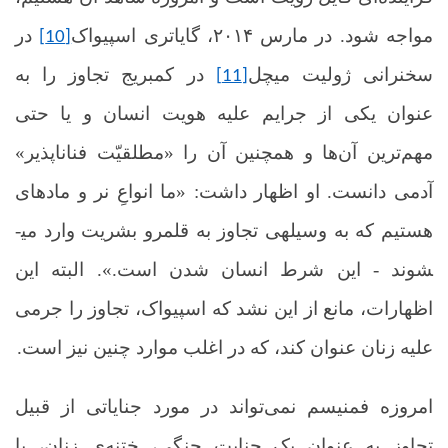
مواجه شود. در مارس ۲۰۱۴، گایاتری اسپیواک
در
[10]
سخنرانی ژولیت میچل
در کمبریج تجاوز را به
[11]
عنوان یکی از جرایم علیه هویت انسان و یا حتی
مهم‌ترین آن‌ها و همچنین آن را «مطلقیّت فناناپذیر»
آدمی دانست. او اظهار داشت: «ما انواعِ نر و ماده­ای
هستیم که به وسیله­ی تجاوز به قلمرو بشریت وارد می­
شوند
-
این شرط انسان شدن است.». البته این
اظهارات، مانع از این نشد که اسپیواک، تجاوز را جرمی
علیه زنان عنوان کند، که در اغلب موارد چنین نیز است.
امروزه فمنیسم نمی‌تواند در مورد جنایاتی از قبیل
تجاوز به عنوان یک جنایت جنگی، ختنه‌ی زنان، یا