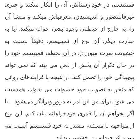
فمینیسم، در خودِ ژست­اش، آن را انکار می­کند و چیزی
غیرقابل­تصور و اندیشیدن، معرفی­اش می­کند و منشأ آن
را، به خارج از حیطه­ی وجود بشر، حواله می­کند. (یا به
عبارت دیگر، آن نوع از فمینیسم، دقیقاً نسبت به
خشونت نفرت می­ورزد). در آن لحظه، فمینیسم خود را
در حال تکرار آن بخش از ذهن می بیند که نمی تواند
پیچیدگی خود را تحمل کند. در نتیجه با فرایندهای روانی
که منجر به تصویب خود خشونت می شوند، همدست
می شود. برای من این امر به مرور ویرانگر می‌شود. - یا
اگر بخواهم آن را قدری خودخواهانه بیان کنم، این نوع
از مواجهه با مسئله، بیشتر به خود فمینیسم آسیب می­
زند و اثر چندانی بر خشونت ندارد.