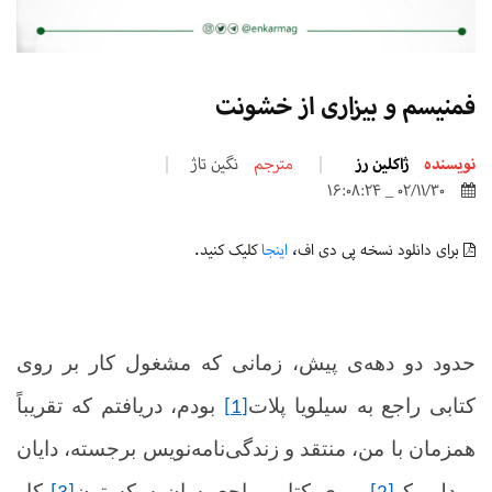
فمنیسم و بیزاری از خشونت
نویسنده
ژاکلین رز
مترجم
نگین تاژ
02/11/30 _ 16:08:24
برای دانلود نسخه پی دی اف،
اینجا
کلیک کنید.
حدود دو دهه‌ی پیش، زمانی که مشغول کار بر روی
کتابی راجع به سیلویا پلات
بودم، دریافتم که تقریباً
[1]
همزمان با من، منتقد و زندگی‌نامه‌نویس برجسته، دایان
میدلبروک
، روی کتابی راجع به ان سکستون
کار