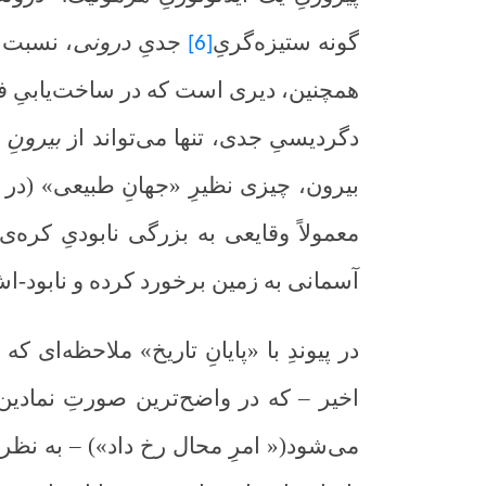
گونه ستیزه‌گریِ
جدیِ
درونی
، نسبت ب
[6]
همچنین، دیری است که در ساخت‌یابیِ فانت
دگردیسیِ جدی، تنها می‌تواند از
بیرونِ
ب
بیرون، چیزی نظیرِ «جهانِ طبیعی» (در 
معمولاً وقایعی به بزرگی نابودیِ کره‌
آسمانی به زمین برخورد کرده و نابود-اش 
در پیوندِ با «پایانِ تاریخ» ملاحظه‌ای ک
اخیر
–
که در واضح‌ترین صورتِ نمادین‌
می‌شود(« امرِ محال رخ داد»)
–
به نظر 