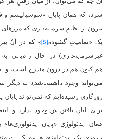
آن چه که می‌توان، از میان رفتنِ هر گو
سرد، که همان پایانِ «سوسیالیسمِ واقع
بیرون از نظامِ سرمایه‌داری که مرزها
یک «تمامیتِ گشوده
» که در آنْ بیر
[5]
غیرسرمایه‌داری) در حالِ راه‌یابی ب
هم‌اکنون هم در درون مندرج است، و ای
می‌تواند وجود داشته‌باشد). به دیگر س
روزگاری رسیده‌ایم که نمی‌تواند پایان 
برای پایان یافتن‌اش وجود ندارد. و الب
همان ایدئولوژیِ «پایانِ ایدئولوژی‌ها» 
پیروزیِ یک ایدئولوژیِ هژمونیک. درونه‌