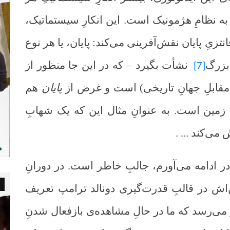
ه نظامِ هژمونیک است. این انکارِ سیستماتیک،
زیِ پایان نقش‌آفرینی می‌کند: پایان، یا هر نوع
زرگ
نشأت بگیرد
–
که در این جا منظور از
[7]
مقابلِ جهانِ تاریخی) است و غرض از
پایان
هم
ی زمین است. به عنوانِ مثال این که یک شهابِ
می‌کند ... .
ه در ادامه می‌آورم، جالبِ خاطر است. در دورانِ
اش در قالبِ قدرت‌گیری دونالد ترامپ تعریف
می‌رسد که ما در حالِ مشاهده‌ی بازفعال شدنِ