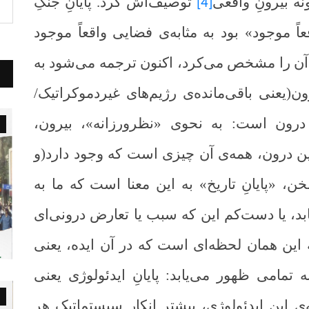
نه بیرونِ واقعی
توصیف‌اش کرد. پایانِ جنگِ
[4]
اً موجود» بود به مثابه‌ی فضایی واقعاً موجود
ی آن را مشخص می‌کرد، اکنون ترجمه می‌شود به
ون(یعنی باقی‌مانده‌ی رژیم‌های غیردموکراتیک/
ه درون است: به نحوی «نظرورزانه»، بیرون،
ن درون، همه‌ی آن چیزی است که وجود دارد(و
خن، «پایانِ تاریخ» به این معنا است که ما به
یابد، یا دست‌کم این که سبب یا تعارض درونی‌ای
ته این همان لحظه‌ای است که در آن ایده، یعنی
به تمامی ظهور می‌یابد: پایانِ ایدئولوژی یعنی
ی این ایدئولوژی، بیشتر انکارِ سیستماتیکِ هر