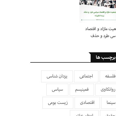
یت مازاد و اقتصاد
سی طرد و حذف
برچسب ها
فلسفه
اجتماعی
یزدان شناسی
روانکاوی
فمینیسم
سیاسی
سینما
اقتصادی
زیست بومی
حقوق
اعظم خاتم