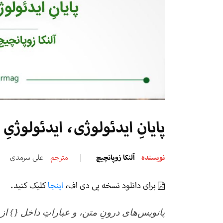
پایانِ ایدئولوژی، ایدئولوژیِ پ
نویسنده
آلنکا زوپانچیچ
مترجم
علی سرمدی
برای دانلود نسخه پی دی اف،
اینجا
کلیک کنید.
پانویس‌های درونِ متن، و عباراتِ داخل {} ا