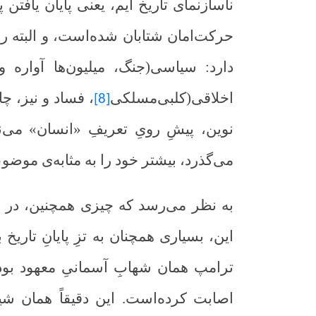
ناسازنمای تاریخ ایم، یعنی پایان یافتن
حرکت‌امان شتابان شده‌است، و البته رو
دارد: سیاسی(جنگ، میلیون‌ها آواره و
اخلاقی(کلبی‌مسلکی
، فساد و نیز، 
[8]
نوین، پیشِ رویِ تعریفِ «انسان» می‌ن
می‌گذرد، بیشتر خود را به مثابه‌ی موضو
به نظر می‌رسد که چیزی همچنین، در ساخ
این، بسیاری همچنان به تزِ پایانِ تاریخ 
ترامپ همان شهابِ آسمانیِ معهود بوده
اصابت کرده‌است. این دقیقاً همان شیو