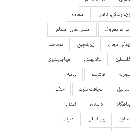
زن، زندگی، آزادی
حجاب
امر به معروف
جنبش های اجتماعی
زندگی نرمال
زوپانچیچ
مصاحبه
فلسطین
نژادپرستی
مهاجرستیزی
سوریه
فاشیسم
بيانيه
اسرائیل
ضیافت نفرت
جنگ
پناهگاه
داستان
اعدام
تجاوز
بین الملل
ادبیات