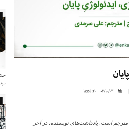
ایان
خشو
مید
02/10/03 _ 11:55:20
ز مترجم است. یادداشت‌های نویسنده، در آخر