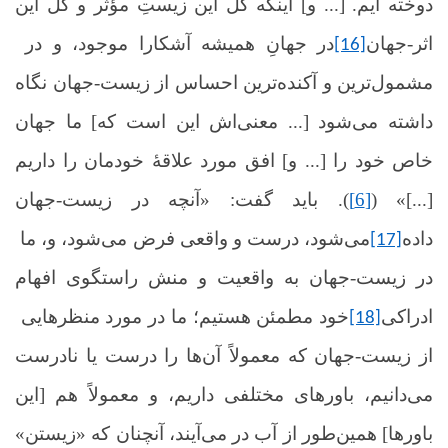
دوخته ایم. [... و] اینکه کل این زیستِ مؤثر و کل این
اثر-جهان
در جهانِ همیشه آشکارا موجود، و در
[16]
مشمول‌ترین و آکنده‌ترین احساس از زیست‌-جهان نگاه
داشته می‌شود [... معنی‌اش این است که] ما جهان
خاص خود را [... و] افق مورد علاقۀ خودمان را داریم
[...]» (
[6]
). باید گفت: «آنچه در زیست‌-جهان
داده‌
می‌شود، درست و واقعی فرض می‌شود، و، ما
[17]
در زیست‌-جهان به واقعیت و منش راستگوی افهام
ادراکی
خود مطمئن هستیم؛ ما در مورد منظرهایی
[18]
از زیست‌-جهان که معمولاً آن‌ها را درست یا نادرست
می‌دانیم، باورهای مختلفی داریم، و معمولاً هم [این
باورها] همین‌طور از آب در می‌آیند، آنچنان که «زیستن»