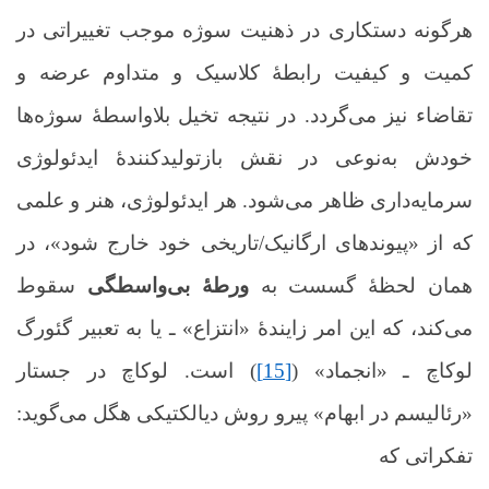
هرگونه دستکاری ‌در ذهنیت سوژه موجب تغییراتی در
کمیت و کیفیت رابطۀ کلاسیک و متداوم عرضه و
تقاضاء نیز می‌گردد. در نتیجه تخیل بلاواسطۀ سوژه‌ها
خودش به‌نوعی در نقش بازتولیدکنندۀ ایدئولوژی
سرمایه‌داری ظاهر می‌شود. هر ایدئولوژی، هنر و علمی
که از «پیوندهای ارگانیک/تاریخی خود خارج شود»، در
همان لحظۀ گسست به
ورطۀ بی‌واسطگی
سقوط
می‌کند، که این امر زایندۀ «انتزاع» ـ یا به تعبیر گئورگ
لوکاچ ـ «انجماد» (
[15]
) است. لوکاچ در جستار
«رئالیسم در ابهام» پیرو روش دیالکتیکی هگل می‌گوید:
تفکراتی که