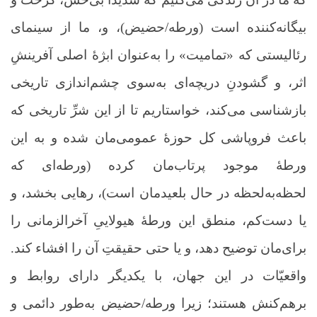
بیگانه‌کننده است (ورطه/حضیض)، و، ما از سینمای
رئالیستی که «تمامیت» را به‌عنوان ابژۀ اصلی آفرینشِ
اثر، و گشودنِ دریچه‌ای به‌سوی چشم‌اندازی تاریخی
بازشناسی می‌کند، خواستاریم تا از این شرِّ تاریخی که
باعث فروپاشی کل حوزۀ عمومی‌مان شده و به این
ورطۀ موجود پرتاب‌مان کرده (ورطه‌ای که
لحظه‌به‌لحظه در حال بلعیدمان است)، رهایی‌ بخشد، و
یا دست‌کم، منطق این ورطۀ هیولاییِ آخرالزمانی را
برای‌مان توضیح دهد، و یا حتی حقیقتِ آن را افشاء کند.
واقعیّات در این جهان، با یکدیگر دارای روابط و
برهم‌کنش هستند؛ زیرا ورطه/حضیض به‌طور دائمی و