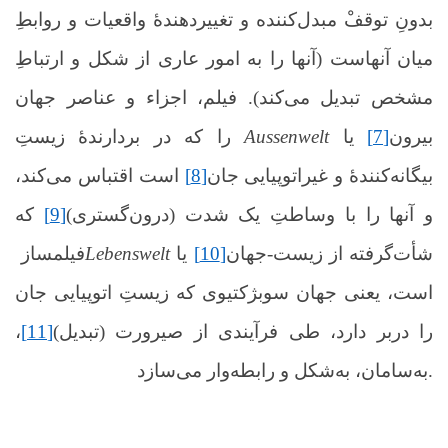
بدونِ توقفْ مبدل‌کننده و تغییردهندۀ واقعیات و روابطِ
میان آنهاست (آنها را به امور عاری از شکل و ارتباطِ
مشخص تبدیل می‌کند). فیلم، اجزاء و عناصر ‌جهان‌
بیرون
[7]
یا
Aussenwelt
را که در بردارندۀ زیستِ
بیگانه‌کنندۀ و غیراتوپیایی جان
[8]
است اقتباس می‌کند،
و آنها را با وساطتِ یک شدت (درون‌گستری)
[9]
که
شأت‌گرفته از زیست-‌جهان
[10]
یا
Lebenswelt
فیلمساز
است، یعنی جهان سوبژکتیوی که زیستِ اتوپیایی جان
را دربر دارد، طی فرآیندی از صیرورت (تبدیل)
[11]
،
به‌سامان، به‌شکل و رابطه‌وار می‌سازد.