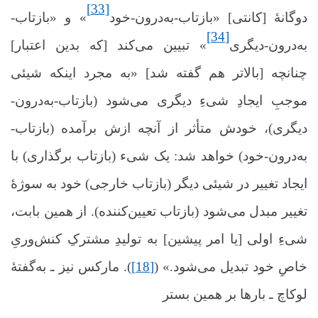
[33]
دوگانۀ [کانتی‌] «بازتاب-به‌درون-خود
» و «بازتاب-
[34]
به‌درون-دیگری
» تبیین می‌کند [که بدین اعتبار]
چنانچه [بالاتر هم گفته شد] «به مجرد اینکه شیئی
موجبِ ایجادِ شیءِ دیگری می‌شود (بازتاب-به‌درون-
دیگری)، خودش متأثر از آنچه ازش برآمده (بازتاب-
به‌درون-خود) خواهد شد: یک شیء (بازتاب برگذاری) با
ایجاد تغییر در شیئی دیگر (بازتاب خارجی) خود به سوژۀ
تغییر مبدل می‌شود (بازتاب تعیین‌کننده). از همین بابت،
شیءِ اولی [یا امر پیشین] به تولیدِ مشترکِ کنش‌وریِ
خاصِ خود تبدیل می‌شود.» (
[18]
)
. مارکس نیز ـ به‌گفتۀ
لوکاچ ـ بارها بر همین بستر