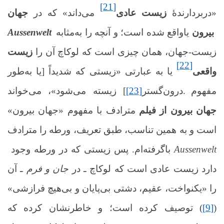
[21]
«دربردارندۀ
زیست عادی
می‌داند» که در
جهان
یا
بیرون
واقع شده است؛ و آنچه را به‌مثابه
Aussenwelt
زیست-جهان، همان چیزی است که لوکاچ آن را
زیست
[22]
واقعی
یا به عبارتی «زیستی که شدیداً [یا به‌طور
مفهوم
] زیسته می‌شود»، می‌خواند.
درون‌گستر
[23]
جهان بیرون از فیلم
مترادف با مفهوم «جهان بیرون»
است و به همین تناسب، طبق تعریف، ورطه را مترادف
Aussenwelt
با
گرفته‌ام. پس زیستی که در ورطه وجود
دارد زیست عادی است که لوکاچ ـ در
جان و فرم
ـ آن
را «یکنواخت، عقیم، دشتی بی‌پایان و بی‌هیچ فرازشی»
(
[9]
) توصیف کرده است؛ و خاطرنشان کرده که