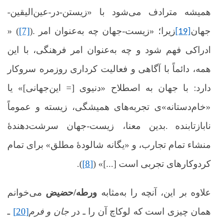
همیشه مترادف می‌شود با «زیستن-در-عین‌الیقین-
جهان
). زیرا؛ «زیست‌-جهان چه به‌عنوان امر
[7]
» (
[19]
ادراکی فهم شود و چه به‌عنوان امر فرهنگی، با این
همه، دائماً با آگاهی و فعالیت کرداری روزمره سروکار
دارد: با جهان به اصطلاح «دنیوی [= این‌جهانی]» یا
«خام‌دستانه»ی تجربه‌های همیشگی، زیسته و عموماً
نابازتابنده
.
بدین‌ معنا، زیست‌-جهان سرشت‌دهندۀ
منشاء تمام تجارب، و «یگانه شالودۀ مطلق» برای تمام
کردوکارهای تجربی است [...]» (
[8]
)
.
علاوه بر این، آنچه را به‌مثابه
ورطه/حضیض
می‌خوانم
همان چیزی است که لوکاچ آن را ـ در
جان و فرم
[20]
ـ