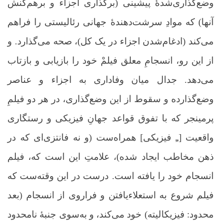
وضع‌گذاری‌شدۀ پیشینی (برگذاری اجزاء و برهم‌کنش
آنها) که موادِ سرشت‌دهندۀ جهانی رئالیستی را فراهم
می‌کند (ادغام‌شدن اجزاء در یک کل)، صحه می‌گذارد. و
از این ‌رو، انسجامِ معلق فیلمْ خود را بازیابی و بازتاب
می‌دهد. جدال میان وفاداری به اجزاء و عناصر
وضع‌گذارده و سقوط از این وضع‌گذاری، در هر دو فیلمِ
پرمینجر که با تفوق قواعد جهانِ فیزیکی و رستگاری
واقعیت [ـِ فیزیکی] همراه‌ست (و نه فانتزی‌ای که در
ذهن مخاطب ایجاد شده)، علامتِ این است که، فیلم
انسجام خود را یافته است. درست در این وقته‌ست که
فیلم شروع به استعلاءیافتن و فراروی از انسجام (بعد
محدود: فیزیکالیته) خود می‌کند، و به‌سوی جنبۀ نامحدود