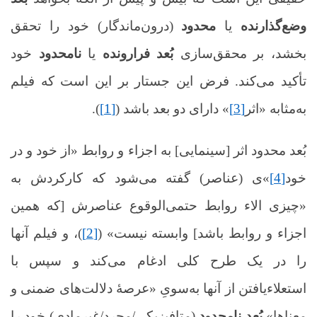
وضع‌گذارنده
یا
محدود
(درون‌ماندگار) خود را تحقق
بخشد، بر محقق‌سازی
بُعد فرارونده
یا
نامحدود
خود
تأکید می‌کند. فرض این جستار بر این است که فیلم
به‌مثابه «اثر
[3]
» دارای دو بعد باشد
(
[1]
)
.
بُعد محدود اثر [سینمایی] به اجزاء و روابط «از خود و در
خود
[4]
»ی (عناصر) گفته می‌شود که
کارکردش به
«چیزی الاء روابط حتمی‌الوقوع عناصرش [که همین
اجزاء و روابط باشد] وابسته نیست»
(
[2]
)، و فیلم آنها
را در یک طرح کلی ادغام می‌کند و سپس با
استعلاء‌یافتن از آنها به‌سویِ «عرصۀ دلالت‌های ضمنی و
معناها»
بُعدِ نامحدود
(متافیزیکی/مجرد/غیرمادی) خود را