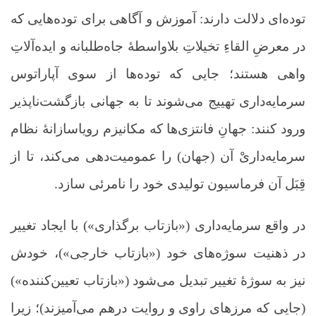
توده‌ای دلالت دارند: آموزش و آگاهی برای توده‌هایی که
در معرضِ القاءِ تخیلاتِ بلاواسطۀ جاه‌طلبانه و ایده‌آلاتِ
واهی هستند؛ جایی که توده‌ها از سوی آپاراتوس
سرمایه‌داری تهییج می‌شوند تا به جهانی بازگشت‌ناپذیر
ورود کنند: جهانِ فانتزی‌ها که مکانیزم رویاسازانۀ نظام
سرمایه‌داریْ آن (جهان) را عمومیت‌دهی می‌کند، تا از
قِبَل آن فرماسیون تولیدی خود را نامرئی سازد.
در واقع سرمایه‌داری («بازتاب برگذاری») با ایجاد تغییر
در ذهنیت سوژه‌های خود («بازتاب خارجی»)، خودش
نیز به سوژۀ تغییر تبدیل می‌شود («بازتاب تعیین‌کننده»)
(جایی که مرزهای راوی و روایت درهم می‌آمیزند)؛ زیرا