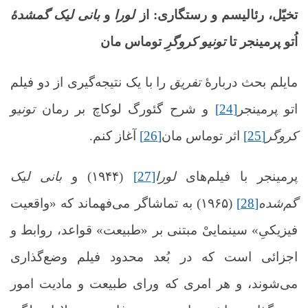
تخیّل، رئالیسم و رستگاری:
از
لورا
و
بانی لیک گمشدۀ
اُتو پرمینجر تا
تونیو کروگرِ
توماس مان
مایلم بحث دربارۀ
تفریق
را با یک نتیجه‌گیری از دو فیلم
اتو پرمینجر
[24]
و شرح گئورگ لوکاچ بر رمان
تونیو
کروگر
[25]
اثر توماس مان
[26]
آغاز کنم.
پرمینجر با فیلم‌های
لورا
[27]
(۱۹۴۴) و
بانی لیک
گم‌شده
[28]
(۱۹۶۵) به تماشاگر می‌فهماند که «واقعیت
فیزیکیِ» سینماییْ مبتنی بر «طبیعت» قواعد، روابط و
اجزائی است که در بُعد محدود فیلم وضع‌گذاری
می‌شوند، و هر امری که ورای طبیعت و مادیت امور