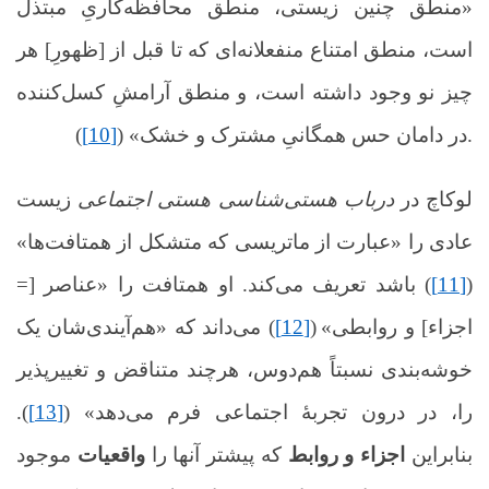
«منطق چنین زیستی، منطق محافظه‌کاریِ مبتذل
است، منطق امتناع منفعلانه‌ای که تا قبل از [ظهورِ] هر
چیز نو وجود داشته است، و منطق آرامشِ کسل‌کننده
).
در دامان حس همگانیِ مشترک و خشک» (
[10]
لوکاچ در
درباب هستی‌شناسی هستی اجتماعی
زیست
عادی را «عبارت از ماتریسی که متشکل از همتافت‌ها»
(
[11]
) باشد تعریف می‌کند. او همتافت را «عناصر [=
اجزاء] و روابطی»
(
[12]
) می‌داند که «هم‌آیندی‌شان یک
خوشه‌بندی نسبتاً هم‌دوس، هرچند متناقض و تغییرپذیر
را، در درون تجربۀ اجتماعی فرم می‌دهد» (
[13]
).
بنابراین
اجزاء و روابط
که پیشتر آنها را
واقعیات
موجود