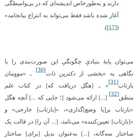
دارند و به‌طور‌خاص اندیشه‌ای که در بی‌واسطگی
آغاز شده باشد
فقط می‌تواند به انتزاع بیانجامد»
.
)
[17]
(
می‌توان پایۀ بنیادیِ چگونگیِ این صورت‌بندی را با
[30]
نگاهی به «بخشی از
دکترین ذات
ـ «موومان
[31]
بازتاب
» ـ [هگل دریافت که] در کتاب
علم
[32]
منطق
[...] ارائه می‌شود [؛ جایی که ...] آنچه هگل
«بازتاب بر[یا وضع]‌گذاری»، «[بازتاب] خارجی» و
«[بازتاب] تعیین‌کننده» می‌نامد، [... آن را] در قالب یک
ساختار سه‌گانه، [...] به‌عنوان بدیل [برای] ساختار