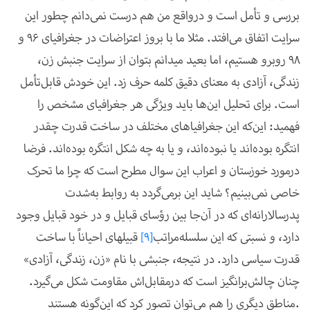
بررسی و تأمل است و درواقع من هم درست نمی‌دانم چطور این
سرایت اتفاق می‌افتد. مثلا ما با بروز اعتراضات در جغرافیای 96 و
98 روبرو هستیم، اما بعید می­دانم بتوان از سرایت جنبش زن،
زندگی، آزادی به معنای دقیق کلمه حرف زد. این خودش قابل‌تأمل
است. برای تحلیل این‌ها باید ویژگی هر جغرافیای مشخص را
فهمید: این‌که این جغرافیاهای مختلف در ساخت قدرت چقدر
انتگره بوده‌اند یا نبوده‌اند، و یا به چه شکل انتگره بوده‌اند. فرضا
درمورد خوزستان و اعراب این سوال مطرح است که چرا ما تحرک
خاصی نمی‌بینیم؟ شاید این برمی‌گردد به روابط به‌شدت
پدرسالارانه‌ای که در آن‌جا بین رؤسای قبایل و در خود قبایل وجود
دارد، و نسبتی که این سلسله‌مراتب
[9]
قبیله­ای احیاناً با ساخت
قدرت سیاسی دارد. در نتیجه، جنبشی با نام «زن، زندگی، آزادی»
چنان چالش‌برانگیز است که درمقابل‌اش مقاومت شکل می‌گیرد.
مناطق دیگری را هم می‌توان تصور کرد که این‌گونه هستند.