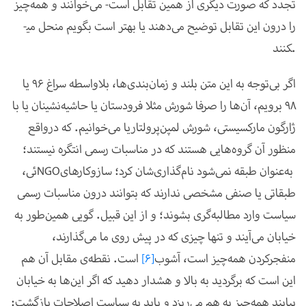
تجدد که صورت دیگری از همین تقابل است- می‌خوانند و همه‌چیز
را درون این تقابل توضیح می‌دهند یا بهتر است بگویم منحل می­
کنند.
اگر بی‌توجه به این متن بلند و زمان‌بندی‌ها، بلاواسطه سراغ 96 یا
98 برویم، آن‌ها را صرفا شورش مثلا فرودستان یا حاشیه‌نشینان یا با
ژارگون مارکسیستی، شورش لمپن‌پرولتاریا می‌خوانیم. که درواقع
منظور آن گروه‌‌هایی هستند که در مناسبات رسمی انتگره نیستند؛
به‌عنوان طبقه نمی‌شود نام‌گذاری‌شان کرد؛ سازوکارهای
NGO
ئی،
طبقاتی یا صنفی مشخصی ندارند که بتوانند درون مناسبات رسمی
سیاست وارد مطالبه‌گری بشوند؛ و از این قبیل. گویی همین‌طور به
خیابان می‌آیند و تنها چیزی که در پیش روی ما می
گذارند،
منفجرکردن همه‌چیز است، آشوب
[6]
است. نقطه‌ی مقابل آن هم
این است که برگردید به بالا و هشدار دهید که اگر این‌ها به خیابان
بیایند همه‌چیز به هم می‌ریزد و باید به سیاست اصلاحات بازگشت: