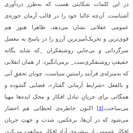
در این کلمات شکایتی هست که به‌طرز دردآوری
آشناست. آن‌چه غالبا خود را در قالب آرمان حوزه‌ی
عمومی عقلانی نشان می‌دهد، ظاهرا هنوز هم
قوی‌ترین و تحریک‌آمیزترین آرزو را در پاسخ به معضل
سرگردانی و بی‌جاییِ روشنفکران _که شاید یگانه
حقیقتِ روشنفکری‌ست_ برمی‌انگیزد. از همان انقلابی
که به‌منزله‌ی فرآیند راستینِ سیاست، چونان تحققِ آنی
و بالفعل «شرایط آرمانی گفتار»، فضایی گشوده و
همگانی برای جریانِ تبادل افکار و محکِ ایده‌ها مهیا
می‌ساخت،
اکنون خاطره‌ی لحظاتی هم احضار
[3]
می‌شود که در آن‌ها، برعکس، شدت و جهتِ جریان
افکار عمومی از پیشروی آزاد افکار ممانعت می‌کرد،